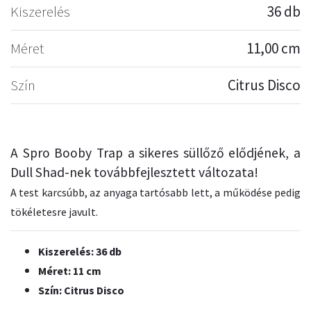
Kiszerelés
36 db
Méret
11,00 cm
Szín
Citrus Disco
A Spro Booby Trap a sikeres süllőző elődjének, a
Dull Shad-nek továbbfejlesztett változata!
A test karcsúbb, az anyaga tartósabb lett, a működése pedig
tökéletesre javult.
Kiszerelés: 36 db
Méret: 11 cm
Szín: Citrus Disco