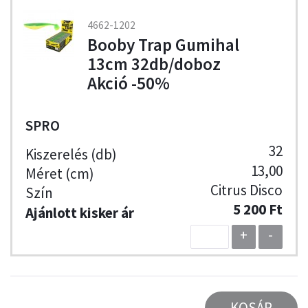
4662-1202
Booby Trap Gumihal
13cm 32db/doboz
Akció -50%
SPRO
32
13,00
Citrus Disco
5 200 Ft
+
-
KOSÁR