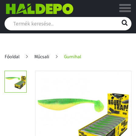
Főoldal
Műcsali
Gumihal