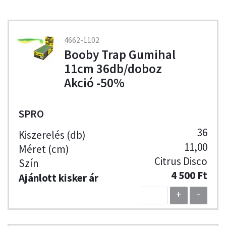
4662-1102
Booby Trap Gumihal
11cm 36db/doboz
Akció -50%
SPRO
36
11,00
Citrus Disco
4 500 Ft
+
-