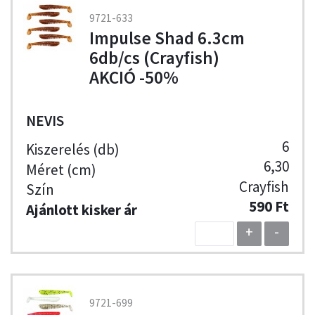
9721-633
Impulse Shad 6.3cm
6db/cs (Crayfish)
AKCIÓ -50%
NEVIS
6
6,30
Crayfish
590 Ft
+
-
9721-699