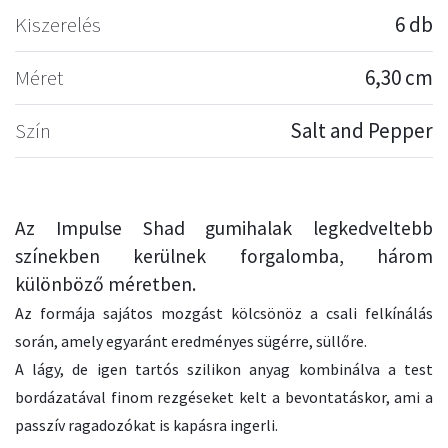
Kiszerelés
6 db
Méret
6,30 cm
Szín
Salt and Pepper
Az Impulse Shad gumihalak legkedveltebb
színekben kerülnek forgalomba, három
különböző méretben.
Az formája sajátos mozgást kölcsönöz a csali felkínálás
során, amely egyaránt eredményes sügérre, süllőre.
A lágy, de igen tartós szilikon anyag kombinálva a test
bordázatával finom rezgéseket kelt a bevontatáskor, ami a
passzív ragadozókat is kapásra ingerli.