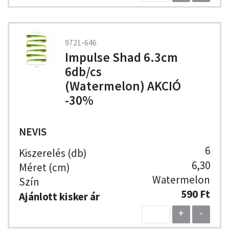
9721-646
Impulse Shad 6.3cm
6db/cs
(Watermelon) AKCIÓ
-30%
NEVIS
6
6,30
Watermelon
590 Ft
+
-