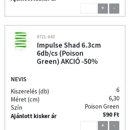
+
-
9721-643
Impulse Shad 6.3cm
6db/cs (Poison
Green) AKCIÓ -50%
NEVIS
6
6,30
Poison Green
590 Ft
+
-