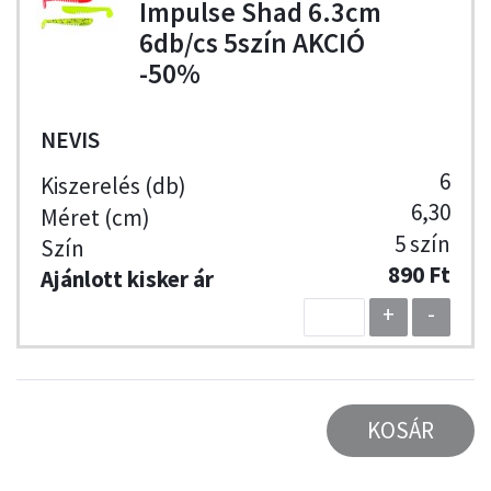
Impulse Shad 6.3cm
6db/cs 5szín AKCIÓ
-50%
NEVIS
6
6,30
5 szín
890 Ft
+
-
KOSÁR