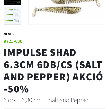
NEVIS
9721-630
IMPULSE SHAD
6.3CM 6DB/CS (SALT
AND PEPPER) AKCIÓ
-50%
6 db
6,30 cm
Salt and Pepper