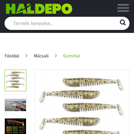
Főoldal
Műcsali
Gumihal