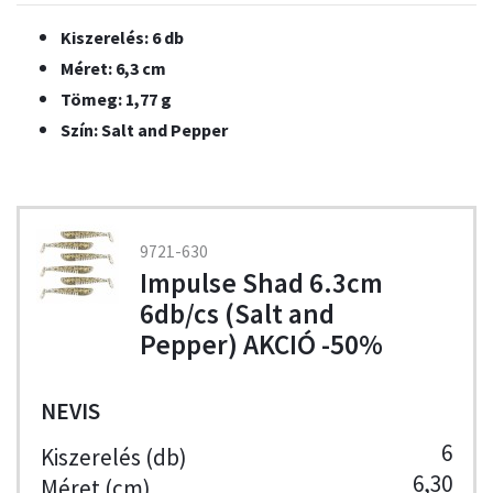
Kiszerelés: 6 db
Méret: 6,3 cm
Tömeg: 1,77 g
Szín: Salt and Pepper
9721-630
Impulse Shad 6.3cm
6db/cs (Salt and
Pepper) AKCIÓ -50%
NEVIS
6
6,30