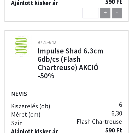
590 Ft
+
-
9721-642
Impulse Shad 6.3cm
6db/cs (Flash
Chartreuse) AKCIÓ
-50%
NEVIS
6
6,30
Flash Chartreuse
590 Ft