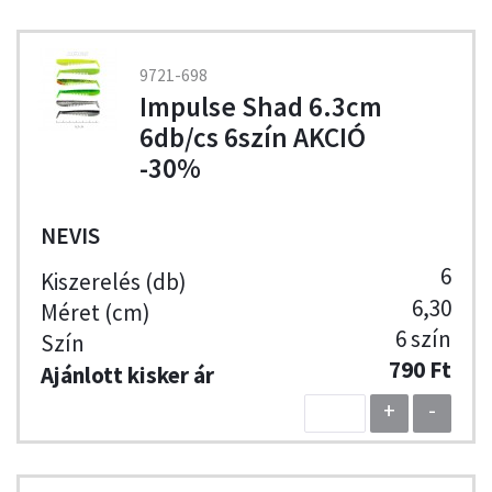
9721-698
Impulse Shad 6.3cm
6db/cs 6szín AKCIÓ
-30%
NEVIS
6
6,30
6 szín
790 Ft
+
-