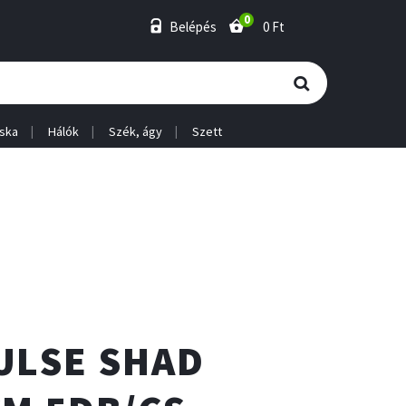
0
Belépés
0 Ft
ska
Hálók
Szék, ágy
Szett
ULSE SHAD