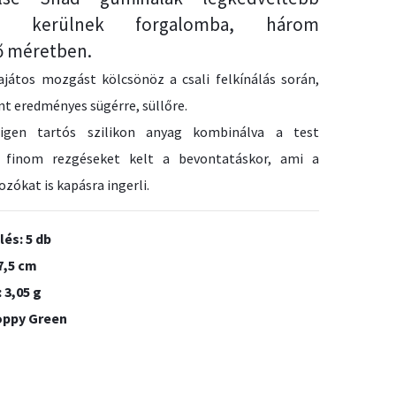
en kerülnek forgalomba, három
 méretben.
ajátos mozgást kölcsönöz a csali felkínálás során,
t eredményes sügérre, süllőre.
igen tartós szilikon anyag kombinálva a test
l finom rezgéseket kelt a bevontatáskor, ami a
ozókat is kapásra ingerli.
lés: 5 db
7,5 cm
 3,05 g
oppy Green