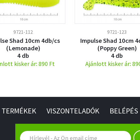
9721-112
9721-123
lse Shad 10cm 4db/cs
Impulse Shad 10cm 4
(Lemonade)
(Poppy Green)
4 db
4 db
nlott kisker ár: 890 Ft
Ajánlott kisker ár: 89
TERMÉKEK
VISZONTELADÓK
BELÉPÉS