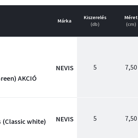
Kiszerelés
Méret
Márka
(db)
(cm)
5
7,50
NEVIS
Green) AKCIÓ
5
7,50
NEVIS
(Classic white)