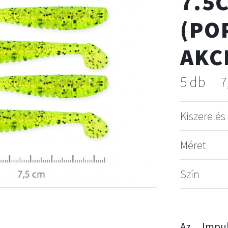
7.5
(PO
AKC
5 db
7
Kiszerelés
Méret
Szín
Az Impul