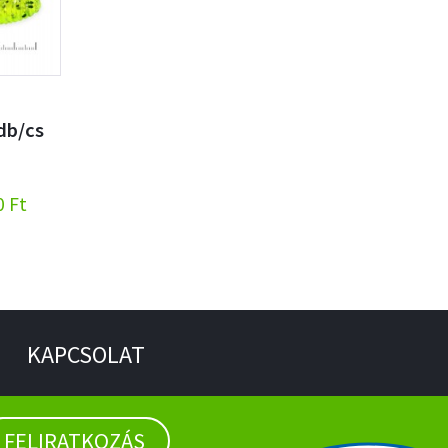
db/cs
0 Ft
KAPCSOLAT
FELIRATKOZÁS