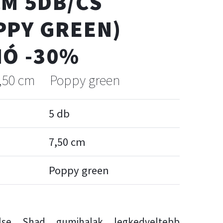
CM 5DB/CS
PPY GREEN)
IÓ -30%
,50 cm
Poppy green
5 db
7,50 cm
Poppy green
se Shad gumihalak legkedveltebb