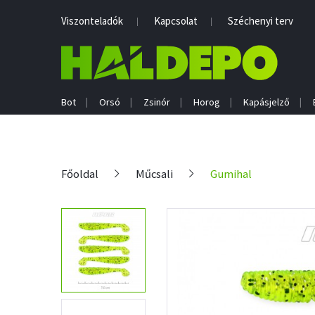
Viszonteladók
Kapcsolat
Széchenyi terv
Bot
Orsó
Zsinór
Horog
Kapásjelző
Főoldal
Műcsali
Gumihal