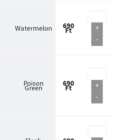
690
+
Watermelon
Ft
-
Poison
690
+
Green
Ft
-