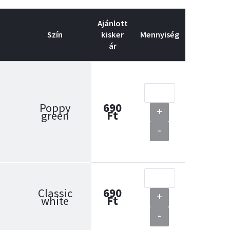
Ajánlott
Szín
kisker
Mennyiség
ár
Poppy
690
+
green
Ft
-
Classic
690
+
white
Ft
-