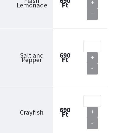
Flash
690
+
Lemonade
Ft
-
Salt and
690
+
Pepper
Ft
-
690
+
Crayfish
Ft
-