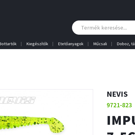
Bottartók
Kiegészítők
Etetőanyagok
Műcsali
Doboz, tá
NEVIS
9721-823
IMP