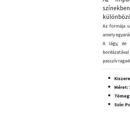
színekb
különböző
Az formája s
amely egyarán
A lágy, de 
bordázatáva
passzív ragad
Kiszere
Méret: 
Tömeg:
Szín: P