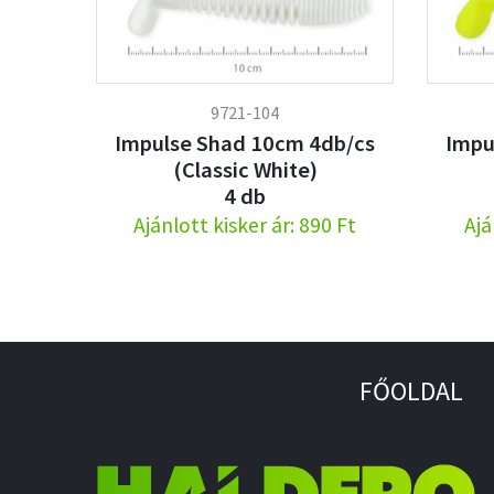
9721-104
Impulse Shad 10cm 4db/cs
Impu
(Classic White)
4 db
Ajánlott kisker ár: 890 Ft
Ajá
FŐOLDAL