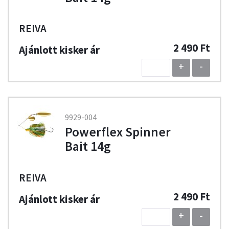
REIVA
2 490 Ft
+
-
9929-004
Powerflex Spinner
Bait 14g
REIVA
2 490 Ft
+
-