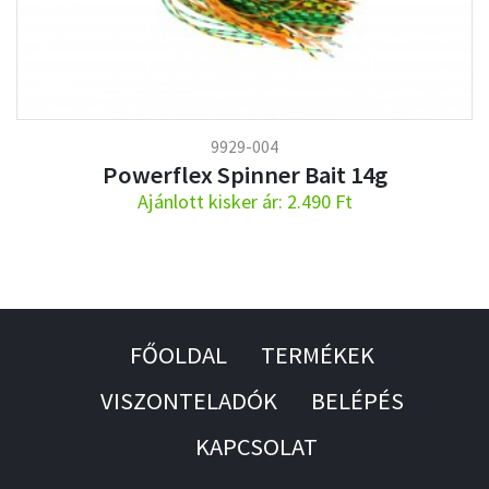
9929-004
Powerflex Spinner Bait 14g
Ajánlott kisker ár: 2.490 Ft
FŐOLDAL
TERMÉKEK
VISZONTELADÓK
BELÉPÉS
KAPCSOLAT