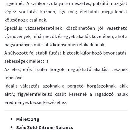
figyelmét. A szilikonszoknya természetes, pulzáló mozgást
végez vontatás közben, így még élethűbb megjelenést
kölcsönöz a csalinak.
Speciális vázszerkezetének köszönhetően jól vezethető
vízinövények, hínármezők és egyéb akadók közelében, ahol a
hagyományos műcsalik könnyebben elakadnának.
A súlyozott fej stabil futást biztosít különböző bevontatási
sebességek mellett is.
Az éles, erős Trailer horgok megbízható akadást tesznek
lehetővé.
Ideális választás azoknak a pergető horgászoknak, akik
aktív, figyelemfelkeltő csalit keresnek a ragadozó halak
eredményes becserkészéséhez.
Méret: 14 g
Szín: Zöld-Citrom-Narancs