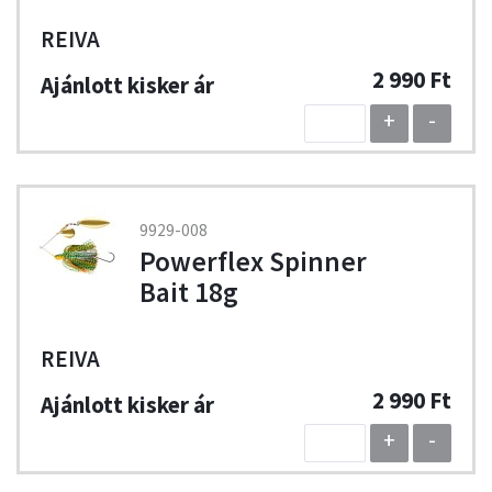
REIVA
2 990 Ft
+
-
9929-008
Powerflex Spinner
Bait 18g
REIVA
2 990 Ft
+
-