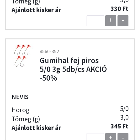
330 Ft
+
-
8560-352
Gumihal fej piros
5/0 3g 5db/cs AKCIÓ
-50%
NEVIS
5/0
3,0
345 Ft
+
-