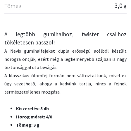
Tömeg
3,0 g
A legtöbb gumihalhoz, twister csalihoz
tökéletesen passzol!
A Nevis gumihalfejeket dupla erősségű acélból készült
horogra öntjük, ezért még a legkeményebb szájban is nagy
biztonsággal ül a bevágás.
A klasszikus ólomfej formán nem változtattunk, mivel ez
úgy vezethető, ahogy a kedvünk tartja, nincs a fejnek
természetellenes mozgása.
Kiszerelés: 5 db
Horog méret: 4/0
Tömeg: 3 g