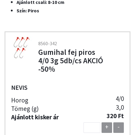
Ajánlott csali: 8-10 cm
Szín: Piros
8560-342
Gumihal fej piros
4/0 3g 5db/cs AKCIÓ
-50%
NEVIS
4/0
3,0
320 Ft
+
-