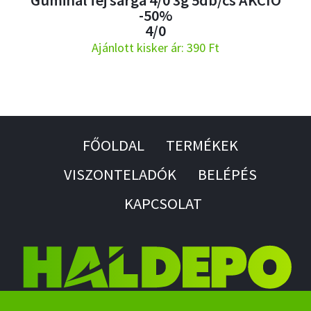
Gumihal fej sárga 4/0 3g 5db/cs AKCIÓ
-50%
4/0
Ajánlott kisker ár: 390 Ft
FŐOLDAL
TERMÉKEK
VISZONTELADÓK
BELÉPÉS
KAPCSOLAT