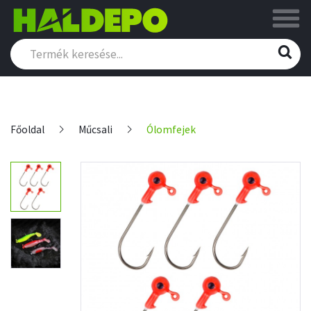
Főoldal
Műcsali
Ólomfejek