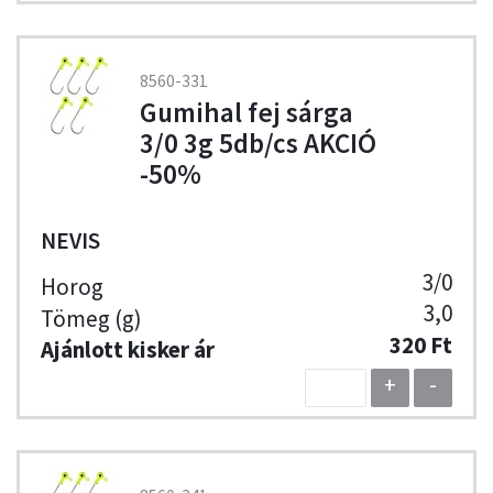
8560-331
Gumihal fej sárga
3/0 3g 5db/cs AKCIÓ
-50%
NEVIS
3/0
3,0
320 Ft
+
-