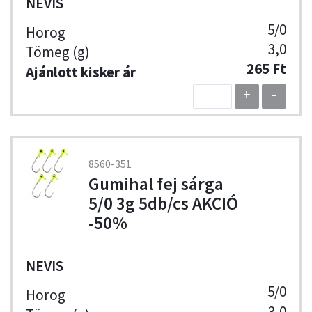
NEVIS
5/0
3,0
265 Ft
+
-
8560-351
Gumihal fej sárga
5/0 3g 5db/cs AKCIÓ
-50%
NEVIS
5/0
3,0