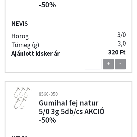
-50%
NEVIS
3/0
3,0
320 Ft
+
-
8560-350
Gumihal fej natur
5/0 3g 5db/cs AKCIÓ
-50%