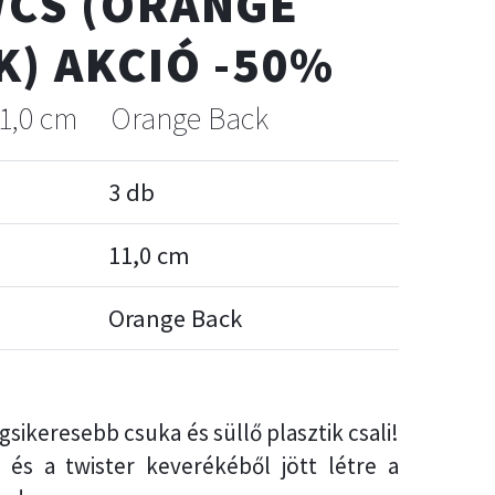
/CS (ORANGE
K) AKCIÓ -50%
1,0 cm
Orange Back
3 db
11,0 cm
Orange Back
egsikeresebb csuka és süllő plasztik csali!
 és a twister keverékéből jött létre a