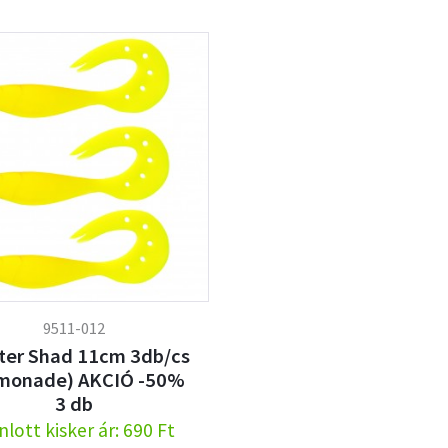
9511-012
ter Shad 11cm 3db/cs
monade) AKCIÓ -50%
3 db
nlott kisker ár: 690 Ft