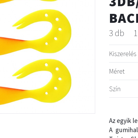
3DB
BAC
3 db
1
Kiszerelés
Méret
Szín
Az egyik l
A gumihal