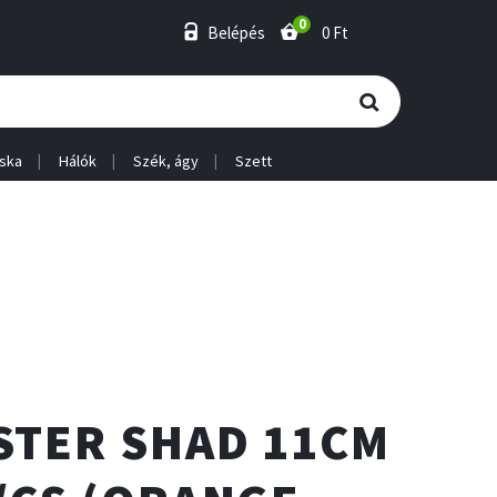
0
Belépés
0 Ft
ska
Hálók
Szék, ágy
Szett
STER SHAD 11CM