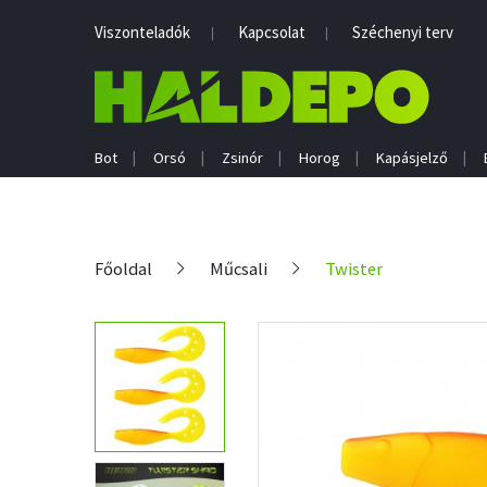
Viszonteladók
Kapcsolat
Széchenyi terv
Bot
Orsó
Zsinór
Horog
Kapásjelző
Főoldal
Műcsali
Twister