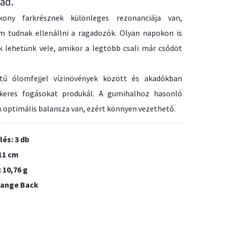
ad.
ony farkrésznek különleges rezonanciája van,
 tudnak ellenállni a ragadozók. Olyan napokon is
 lehetünk vele, amikor a legtöbb csali már csődöt
tű ólomfejjel vízinövények között és akadókban
ikeres fogásokat produkál. A gumihalhoz hasonló
 optimális balansza van, ezért könnyen vezethető.
lés: 3 db
11 cm
 10,76 g
range Back