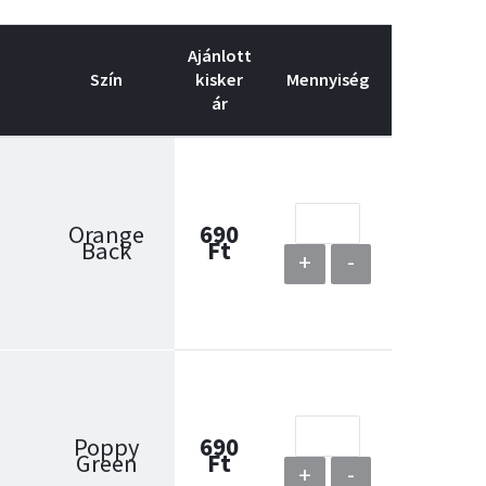
Ajánlott
Szín
kisker
Mennyiség
ár
Orange
690
Back
Ft
+
-
Poppy
690
Green
Ft
+
-