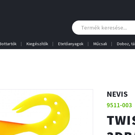
Bottartók
Kiegészítők
Etetőanyagok
Műcsali
Doboz, tá
NEVIS
9511-003
TWI