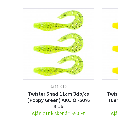
9511-010
Twister Shad 11cm 3db/cs
Twis
(Poppy Green) AKCIÓ -50%
(Le
3 db
Ajánlott kisker ár: 690 Ft
Ajá