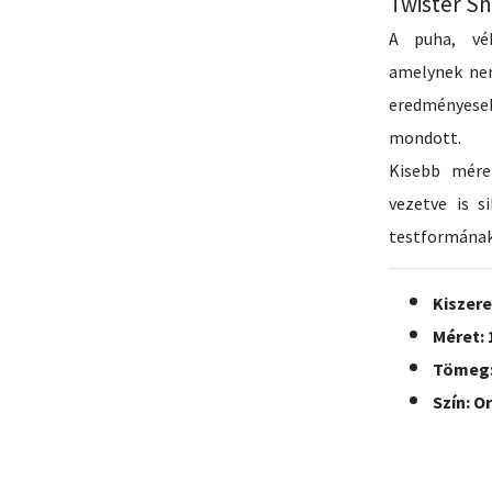
Twister Sh
A puha, vék
amelynek nem
eredményesek
mondott.
Kisebb mére
vezetve is s
testformának
Kiszere
Méret: 
Tömeg:
Szín: O