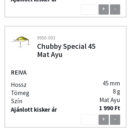
+
-
9950-003
Chubby Special 45
Mat Ayu
REIVA
45 mm
8 g
Mat Ayu
1 990 Ft
+
-