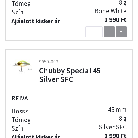
8 g
Bone White
1 990 Ft
+
-
9950-002
Chubby Special 45
Silver SFC
REIVA
45 mm
8 g
Silver SFC
1 990 Ft