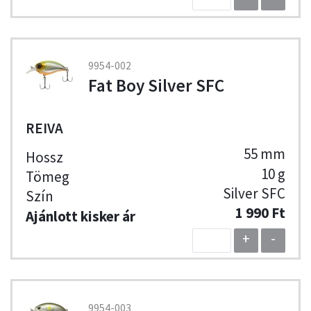
9954-002
Fat Boy Silver SFC
REIVA
55 mm
10 g
Silver SFC
1 990 Ft
+
-
9954-003