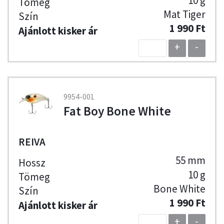
10 g
Mat Tiger
1 990 Ft
+
-
9954-001
Fat Boy Bone White
REIVA
55 mm
10 g
Bone White
1 990 Ft
+
-