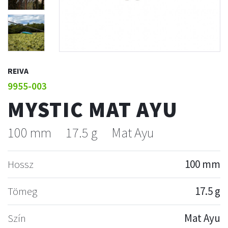
REIVA
9955-003
MYSTIC MAT AYU
100 mm
17.5 g
Mat Ayu
Hossz
100 mm
Tömeg
17.5 g
Szín
Mat Ayu