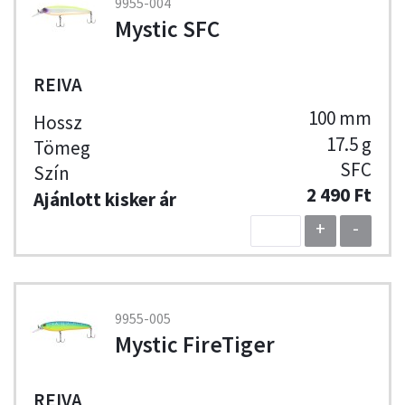
9955-004
Mystic SFC
REIVA
100 mm
17.5 g
SFC
2 490 Ft
+
-
9955-005
Mystic FireTiger
REIVA