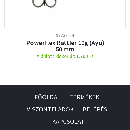
9923-104
Powerflex Rattler 10g (Ayu)
50 mm
Ajánlott kisker ár: 1.790 Ft
FŐOLDAL
TERMÉKEK
VISZONTELADÓK
BELÉPÉS
KAPCSOLAT