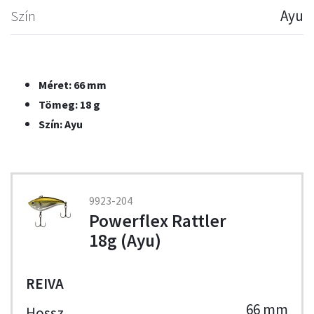
Szín
Ayu
Méret: 66 mm
Tömeg: 18 g
Szín: Ayu
9923-204
Powerflex Rattler
18g (Ayu)
REIVA
66 mm