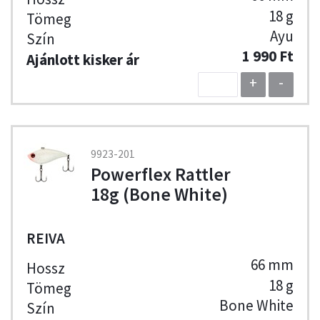
18 g
Ayu
1 990 Ft
+
-
9923-201
Powerflex Rattler
18g (Bone White)
REIVA
66 mm
18 g
Bone White