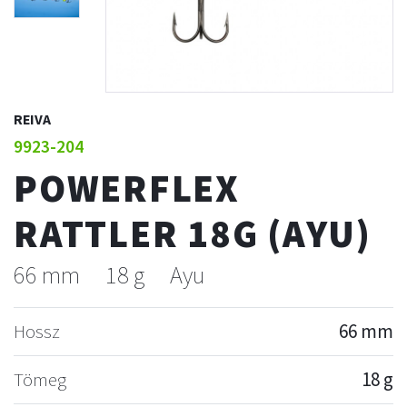
REIVA
9923-204
POWERFLEX
RATTLER 18G (AYU)
66 mm
18 g
Ayu
Hossz
66 mm
Tömeg
18 g