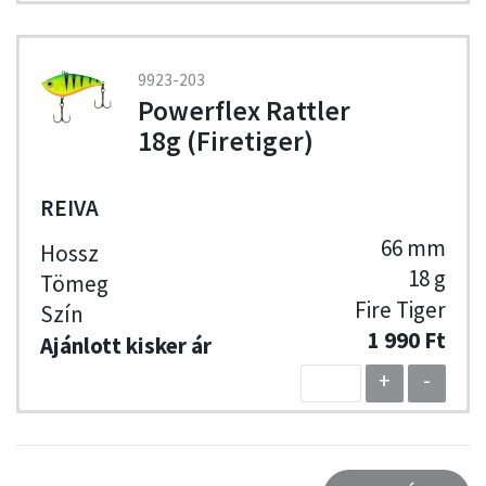
9923-203
Powerflex Rattler
18g (Firetiger)
REIVA
66 mm
18 g
Fire Tiger
1 990 Ft
+
-