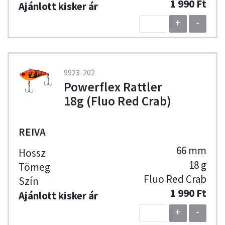
1 990 Ft
+
-
9923-202
Powerflex Rattler
18g (Fluo Red Crab)
REIVA
66 mm
18 g
Fluo Red Crab
1 990 Ft
+
-