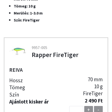
Tömeg: 10 g
Merülés: 1-3.0 m
Szín: FireTiger
9957-005
Rapper FireTiger
REIVA
70 mm
10 g
FireTiger
2 490 Ft
+
-