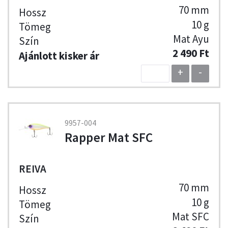
70 mm
10 g
Mat Ayu
2 490 Ft
+
-
9957-004
Rapper Mat SFC
REIVA
70 mm
10 g
Mat SFC