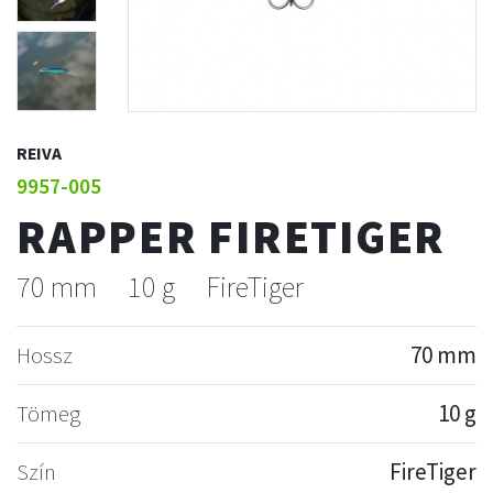
REIVA
9957-005
RAPPER FIRETIGER
70 mm
10 g
FireTiger
Hossz
70 mm
Tömeg
10 g
Szín
FireTiger