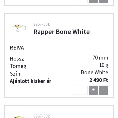
9957-001
Rapper Bone White
REIVA
70 mm
10 g
Bone White
2 490 Ft
+
-
9957-002