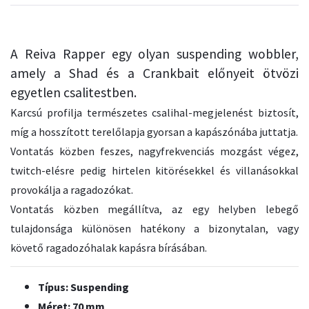
A Reiva Rapper egy olyan suspending wobbler,
amely a Shad és a Crankbait előnyeit ötvözi
egyetlen csalitestben.
Karcsú profilja természetes csalihal-megjelenést biztosít,
míg a hosszított terelőlapja gyorsan a kapászónába juttatja.
Vontatás közben feszes, nagyfrekvenciás mozgást végez,
twitch-elésre pedig hirtelen kitörésekkel és villanásokkal
provokálja a ragadozókat.
Vontatás közben megállítva, az egy helyben lebegő
tulajdonsága különösen hatékony a bizonytalan, vagy
követő ragadozóhalak kapásra bírásában.
Típus: Suspending
Méret: 70 mm