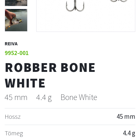
REIVA
9952-001
ROBBER BONE
WHITE
45 mm
4.4 g
Bone White
Hossz
45 mm
Tömeg
4.4 g