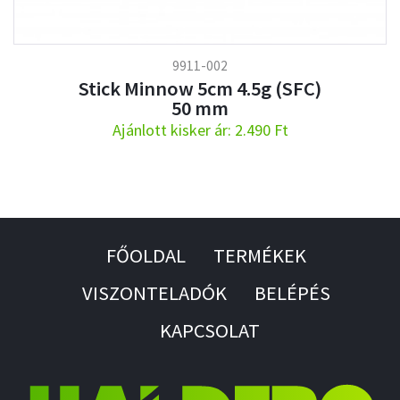
9911-002
Stick Minnow 5cm 4.5g (SFC)
50 mm
Ajánlott kisker ár: 2.490 Ft
FŐOLDAL
TERMÉKEK
VISZONTELADÓK
BELÉPÉS
KAPCSOLAT