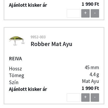
1 990 Ft
+
-
9952-003
Robber Mat Ayu
REIVA
45 mm
4.4 g
Mat Ayu
1 990 Ft
+
-