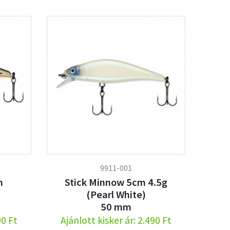
9911-001
m
Stick Minnow 5cm 4.5g
(Pearl White)
50 mm
90 Ft
Ajánlott kisker ár: 2.490 Ft