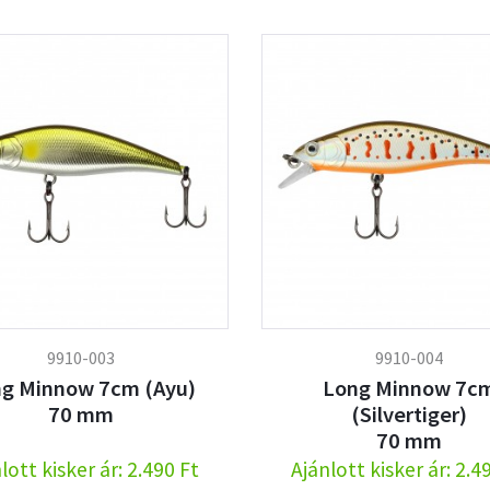
9910-003
9910-004
g Minnow 7cm (Ayu)
Long Minnow 7c
70 mm
(Silvertiger)
70 mm
lott kisker ár: 2.490 Ft
Ajánlott kisker ár: 2.4