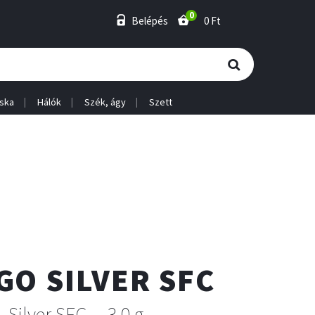
0
Belépés
0 Ft
ska
Hálók
Szék, ágy
Szett
GO SILVER SFC
Silver SFC
3.0 g