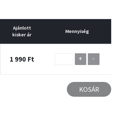
Ajánlott
Mennyiség
kisker ár
+
-
1 990 Ft
KOSÁR