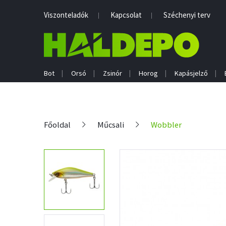
Viszonteladók
Kapcsolat
Széchenyi terv
Bot
Orsó
Zsinór
Horog
Kapásjelző
Főoldal
Műcsali
Wobbler