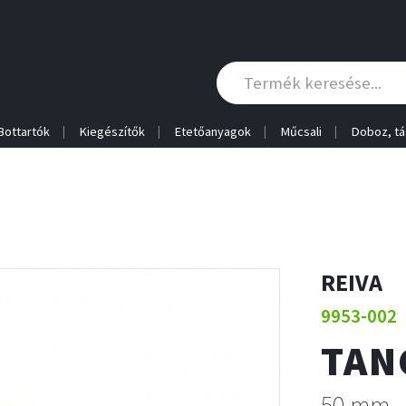
Bottartók
Kiegészítők
Etetőanyagok
Műcsali
Doboz, tá
REIVA
9953-002
TAN
50 mm