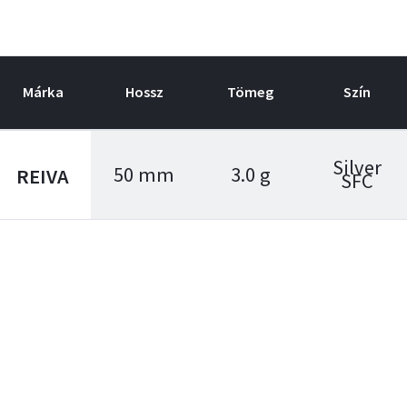
Márka
Hossz
Tömeg
Szín
Silver
50 mm
3.0 g
REIVA
SFC