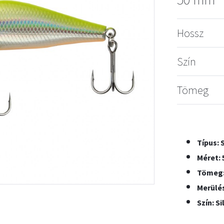
Hossz
Szín
Tömeg
Típus:
Méret:
Tömeg: 
Merülés
Szín: Si