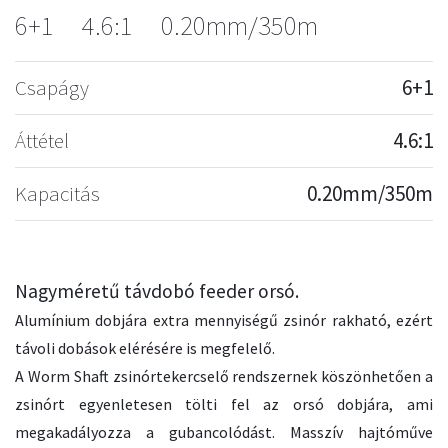
6+1
4.6:1
0.20mm/350m
Csapágy
6+1
Áttétel
4.6:1
Kapacitás
0.20mm/350m
Nagyméretű távdobó feeder orsó.
Alumínium dobjára extra mennyiségű zsinór rakható, ezért
távoli dobások elérésére is megfelelő.
A Worm Shaft zsinórtekercselő rendszernek köszönhetően a
zsinórt egyenletesen tölti fel az orsó dobjára, ami
megakadályozza a gubancolódást. Masszív hajtóműve