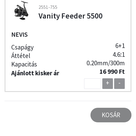
2551-755
Vanity Feeder 5500
NEVIS
6+1
4.6:1
0.20mm/300m
16 990 Ft
+
-
KOSÁR