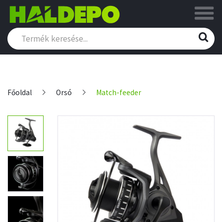
Főoldal
Orsó
Match-feeder