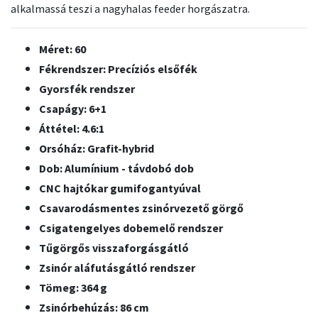
alkalmassá teszi a nagyhalas feeder horgászatra.
Méret: 60
Fékrendszer: Precíziós elsőfék
Gyorsfék rendszer
Csapágy: 6+1
Áttétel: 4.6:1
Orsóház: Grafit-hybrid
Dob: Alumínium - távdobó dob
CNC hajtókar gumifogantyúval
Csavarodásmentes zsinórvezető görgő
Csigatengelyes dobemelő rendszer
Tűgörgős visszaforgásgátló
Zsinór aláfutásgátló rendszer
Tömeg: 364 g
Zsinórbehúzás: 86 cm