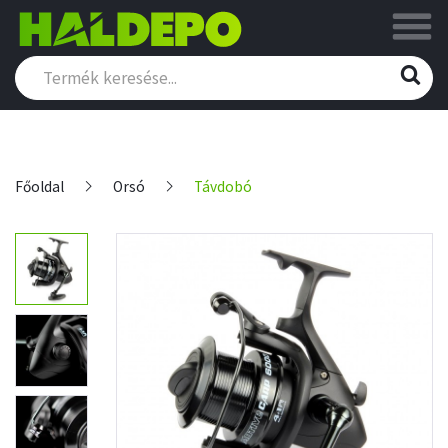
Főoldal
Orsó
Távdobó