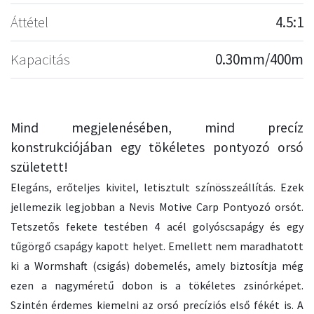
Áttétel
4.5:1
Kapacitás
0.30mm/400m
Mind megjelenésében, mind precíz
konstrukciójában egy tökéletes pontyozó orsó
született!
Elegáns, erőteljes kivitel, letisztult színösszeállítás. Ezek
jellemezik legjobban a Nevis Motive Carp Pontyozó orsót.
Tetszetős fekete testében 4 acél golyóscsapágy és egy
tűgörgő csapágy kapott helyet. Emellett nem maradhatott
ki a Wormshaft (csigás) dobemelés, amely biztosítja még
ezen a nagyméretű dobon is a tökéletes zsinórképet.
Szintén érdemes kiemelni az orsó precíziós első fékét is. A