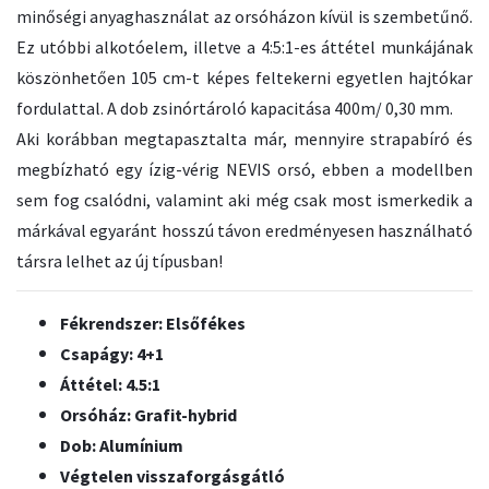
minőségi anyaghasználat az orsóházon kívül is szembetűnő.
Ez utóbbi alkotóelem, illetve a 4:5:1-es áttétel munkájának
köszönhetően 105 cm-t képes feltekerni egyetlen hajtókar
fordulattal. A dob zsinórtároló kapacitása 400m/ 0,30 mm.
Aki korábban megtapasztalta már, mennyire strapabíró és
megbízható egy ízig-vérig NEVIS orsó, ebben a modellben
sem fog csalódni, valamint aki még csak most ismerkedik a
márkával egyaránt hosszú távon eredményesen használható
társra lelhet az új típusban!
Fékrendszer: Elsőfékes
Csapágy: 4+1
Áttétel: 4.5:1
Orsóház: Grafit-hybrid
Dob: Alumínium
Végtelen visszaforgásgátló