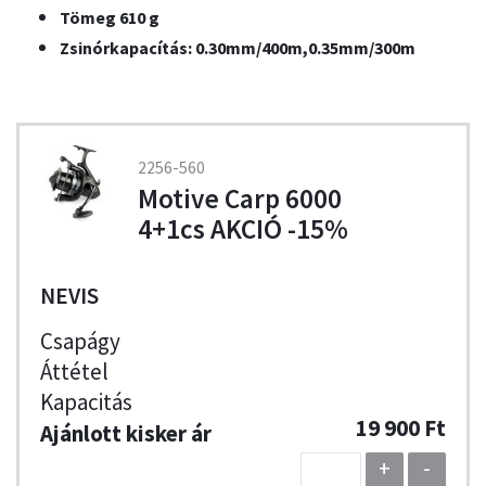
Tömeg 610 g
Zsinórkapacítás: 0.30mm/400m,0.35mm/300m
2256-560
Motive Carp 6000
4+1cs AKCIÓ -15%
NEVIS
19 900 Ft
+
-