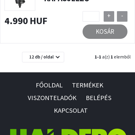
+
-
4.990 HUF
KOSÁR
12 db / oldal
1-1
a(z)
1
elemből
FŐOLDAL
TERMÉKEK
VISZONTELADÓK
BELÉPÉS
KAPCSOLAT