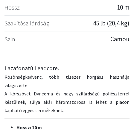
Hossz
10 m
Szakítószilárdság
45 lb (20,4 kg)
Szín
Camou
Lazafonatú Leadcore.
Közönségkedvenc, több tízezer horgász használja
világszerte.
A körszövet Dyneema és nagy szilárdságú poliészterrel
készülnek, súlya akár háromszorosa is lehet a piacon
kapható egyes termékeknek.
Hossz: 10 m