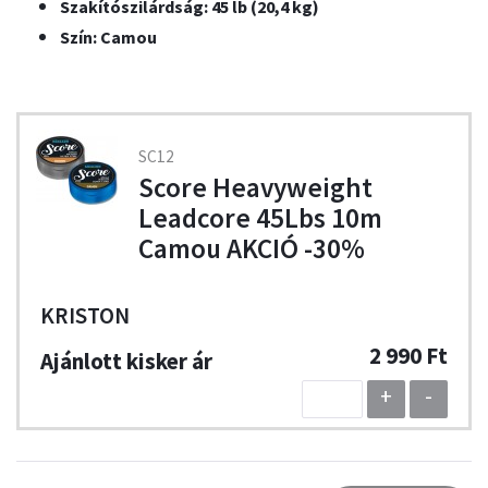
Szakítószilárdság: 45 lb (20,4 kg)
Szín: Camou
SC12
Score Heavyweight
Leadcore 45Lbs 10m
Camou AKCIÓ -30%
KRISTON
2 990 Ft
+
-