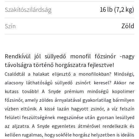
Szakítószilárdság
16 lb (7,2 kg)
Szín
Zöld
Rendkívül jól süllyedő monofil főzsinór -nagy
távolságra történő horgászatra fejlesztve!
Csalódtál a halakat elijesztő a monofilokban? Minőségi,
alacsony láthatóságú süllyedő zsinórt keresel? Akkor ne
kutass tovább! A Snyde prémium minőségű kopolimer
főzsinór, amely zöldes árnyalatával gyakorlatilag bármilyen
vízben eltűnik. A kissé lazán hagyott zsinór, a víz felszín
felületi feszültségének megszünése után gyorsan lesüllyed
az aljzatra. A Snyde egyenletes átmérővel rendelkezik és
kellően rugalmas, hogy sokféle horgász helyzetben is ideális