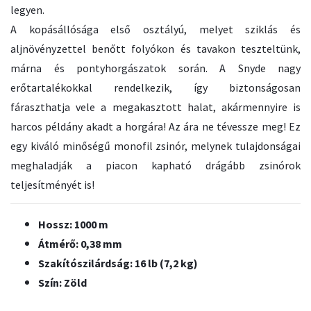
legyen.
A kopásállósága első osztályú, melyet sziklás és
aljnövényzettel benőtt folyókon és tavakon teszteltünk,
márna és pontyhorgászatok során. A Snyde nagy
erőtartalékokkal rendelkezik, így biztonságosan
fáraszthatja vele a megakasztott halat, akármennyire is
harcos példány akadt a horgára! Az ára ne tévessze meg! Ez
egy kiváló minőségű monofil zsinór, melynek tulajdonságai
meghaladják a piacon kapható drágább zsinórok
teljesítményét is!
Hossz: 1000 m
Átmérő: 0,38 mm
Szakítószilárdság: 16 lb (7,2 kg)
Szín: Zöld