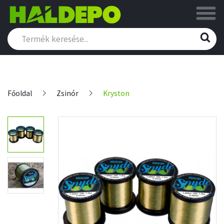
Főoldal
Zsinór
Kryston