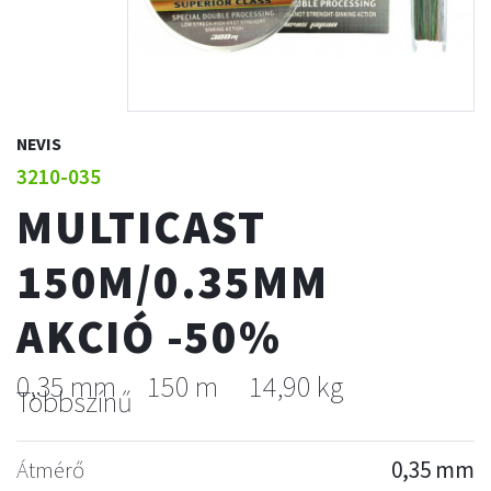
NEVIS
3210-035
MULTICAST
150M/0.35MM
AKCIÓ -50%
0,35 mm
150 m
14,90 kg
Többszínű
Átmérő
0,35 mm