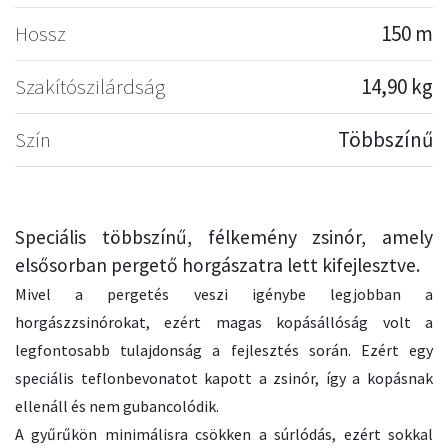
Hossz
150 m
Szakítószilárdság
14,90 kg
Szín
Többszínű
Speciális többszínű, félkemény zsinór, amely
elsősorban pergető horgászatra lett kifejlesztve.
Mivel a pergetés veszi igénybe legjobban a
horgászzsinórokat, ezért magas kopásállóság volt a
legfontosabb tulajdonság a fejlesztés során. Ezért egy
speciális teflonbevonatot kapott a zsinór, így a kopásnak
ellenáll és nem gubancolódik.
A gyűrűkön minimálisra csökken a súrlódás, ezért sokkal