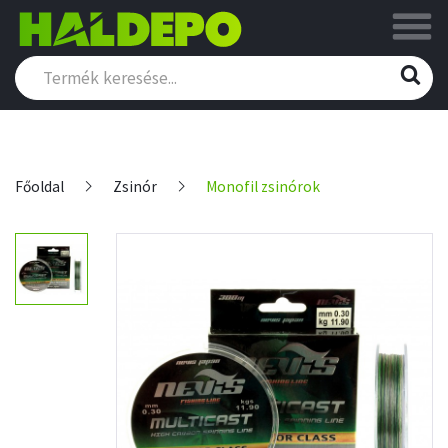
Főoldal
Zsinór
Monofil zsinórok