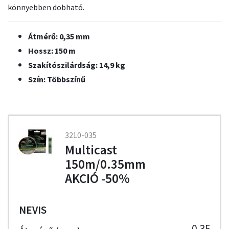
könnyebben dobható.
Átmérő: 0,35 mm
Hossz: 150 m
Szakítószilárdság: 14,9 kg
Szín: Többszínű
3210-035
Multicast
150m/0.35mm
AKCIÓ -50%
NEVIS
0,35