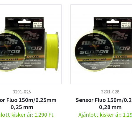
3201-025
3201-028
or Fluo 150m/0.25mm
Sensor Fluo 150m/0
0,25 mm
0,28 mm
lott kisker ár: 1.290 Ft
Ajánlott kisker ár: 1.2