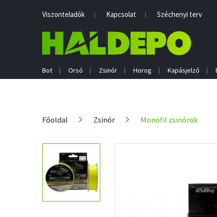
Viszonteladók
Kapcsolat
Széchenyi terv
Bot
Orsó
Zsinór
Horog
Kapásjelző
Főoldal
Zsinór
Monofil zsinórok