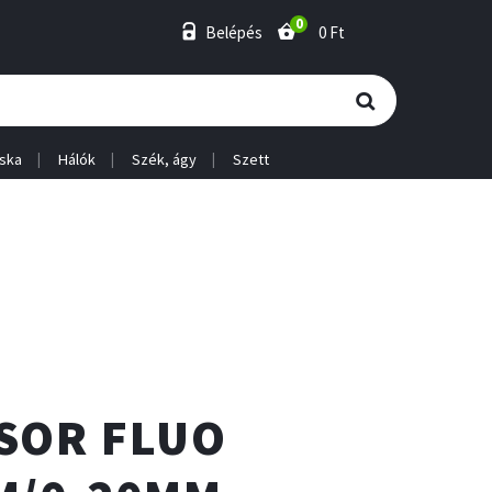
0
Belépés
0 Ft
ska
Hálók
Szék, ágy
Szett
SOR FLUO