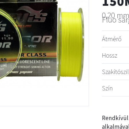
150
0,20 m
Fluo sá
Átmérő
Hossz
Szakítószi
Szín
Rendkív
alkalmáva