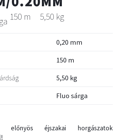
M/0.20MM
m
150 m
5,50 kg
rga
0,20 mm
150 m
lárdság
5,50 kg
Fluo sárga
ül előnyös éjszakai horgászatok
l!