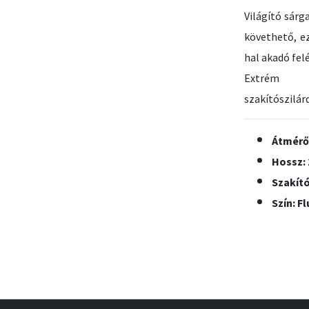
Világító sár
követhető, e
hal akadó felé
Extrém n
szakítószilár
Átmérő
Hossz:
Szakító
Szín: F