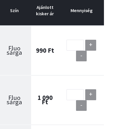
Ajánlott
Szín
Mennyiség
kisker ár
+
Fluo
990 Ft
sárga
-
+
Fluo
1 090
sárga
Ft
-