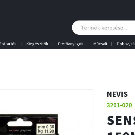
Bottartók
Kiegészítők
Etetőanyagok
Műcsali
Doboz, tá
NEVIS
3201-020
SEN