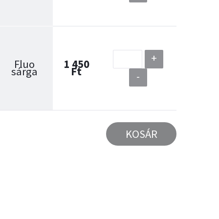
+
Fluo
1 450
sárga
Ft
-
KOSÁR