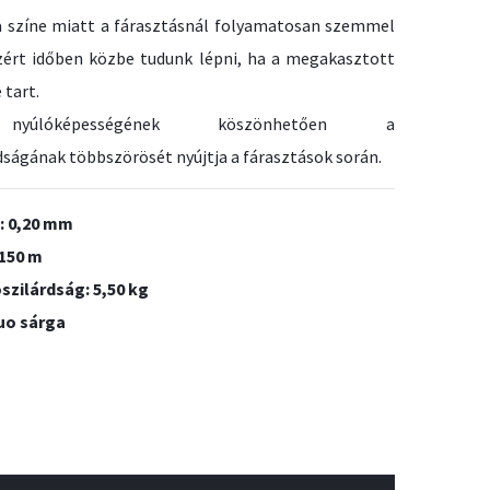
ga színe miatt a fárasztásnál folyamatosan szemmel
zért időben közbe tudunk lépni, ha a megakasztott
 tart.
yúlóképességének köszönhetően a
dságának többszörösét nyújtja a fárasztások során.
: 0,20 mm
 150 m
szilárdság: 5,50 kg
luo sárga