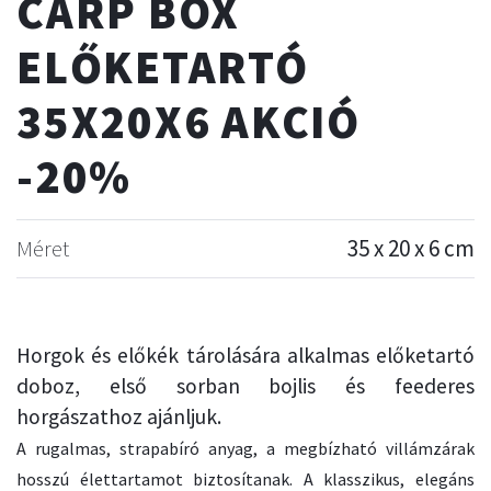
CARP BOX
ELŐKETARTÓ
35X20X6 AKCIÓ
-20%
Méret
35 x 20 x 6 cm
Horgok és előkék tárolására alkalmas előketartó
doboz, első sorban bojlis és feederes
horgászathoz ajánljuk.
A rugalmas, strapabíró anyag, a megbízható villámzárak
hosszú élettartamot biztosítanak. A klasszikus, elegáns