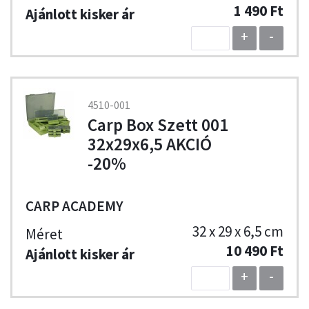
1 490 Ft
+
-
4510-001
Carp Box Szett 001
32x29x6,5 AKCIÓ
-20%
CARP ACADEMY
32 x 29 x 6,5 cm
10 490 Ft
+
-