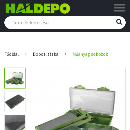
Főoldal
Doboz, táska
Műanyag dobozok