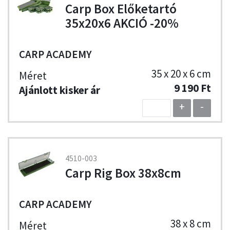
Carp Box Előketartó
35x20x6 AKCIÓ -20%
CARP ACADEMY
35 x 20 x 6 cm
9 190 Ft
+
-
4510-003
Carp Rig Box 38x8cm
CARP ACADEMY
38 x 8 cm