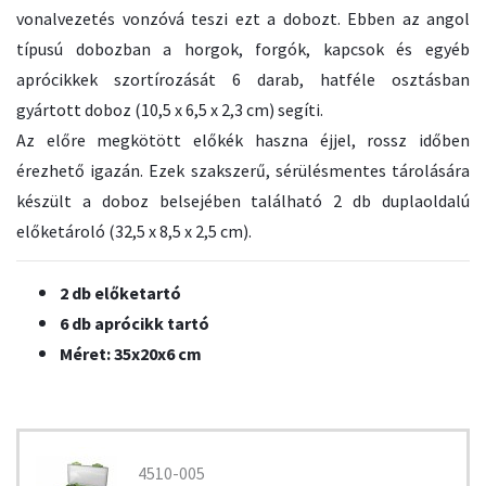
vonalvezetés vonzóvá teszi ezt a dobozt. Ebben az angol
típusú dobozban a horgok, forgók, kapcsok és egyéb
aprócikkek szortírozását 6 darab, hatféle osztásban
gyártott doboz (10,5 x 6,5 x 2,3 cm) segíti.
Az előre megkötött előkék haszna éjjel, rossz időben
érezhető igazán. Ezek szakszerű, sérülésmentes tárolására
készült a doboz belsejében található 2 db duplaoldalú
előketároló (32,5 x 8,5 x 2,5 cm).
2 db előketartó
6 db aprócikk tartó
Méret: 35x20x6 cm
4510-005