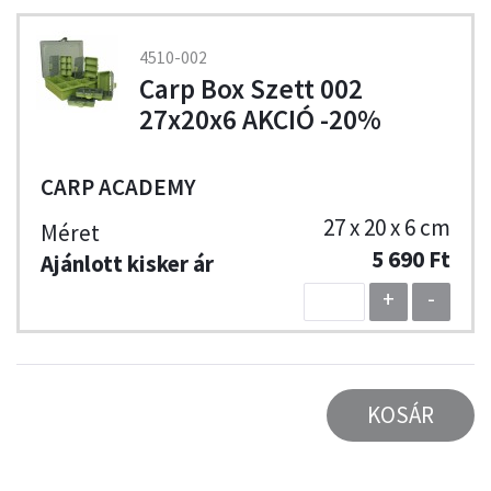
4510-002
Carp Box Szett 002
27x20x6 AKCIÓ -20%
CARP ACADEMY
27 x 20 x 6 cm
5 690 Ft
+
-
KOSÁR