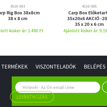
4510-003
4510-005
arp Rig Box 38x8cm
Carp Box Előketar
38 x 8 cm
35x20x6 AKCIÓ -2
35 x 20 x 6 cm
lott kisker ár: 1.490 Ft
Ajánlott kisker ár: 9.1
TERMÉKEK
VISZONTELADÓK
BELÉPÉS
LEIRATKOZÁS