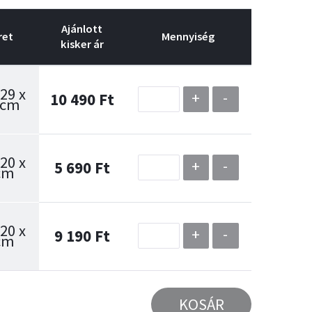
Ajánlott
ret
Mennyiség
kisker ár
 29 x
+
-
10 490 Ft
 cm
 20 x
+
-
5 690 Ft
cm
 20 x
+
-
9 190 Ft
cm
KOSÁR