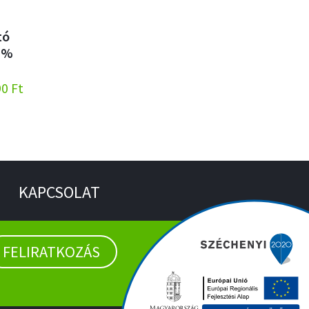
tó
0%
90 Ft
KAPCSOLAT
FELIRATKOZÁS