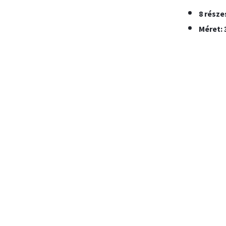
8 része
Méret: 