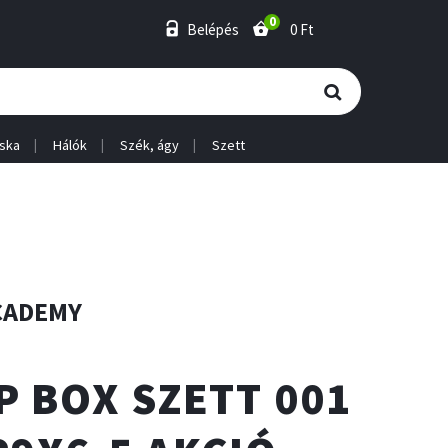
0
Belépés
0 Ft
ska
Hálók
Szék, ágy
Szett
CADEMY
P BOX SZETT 001