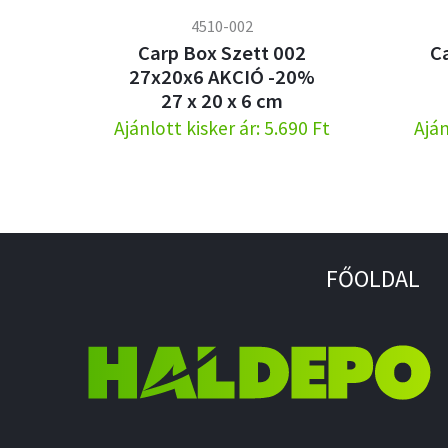
4510-002
Carp Box Szett 002
C
27x20x6 AKCIÓ -20%
27 x 20 x 6 cm
Ajánlott kisker ár: 5.690 Ft
Aján
FŐOLDAL