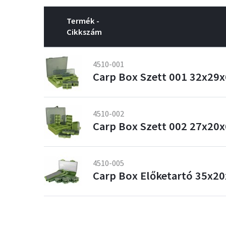
Termék -
Cikkszám
4510-001
Carp Box Szett 001 32x29
4510-002
Carp Box Szett 002 27x20
4510-005
Carp Box Előketartó 35x2