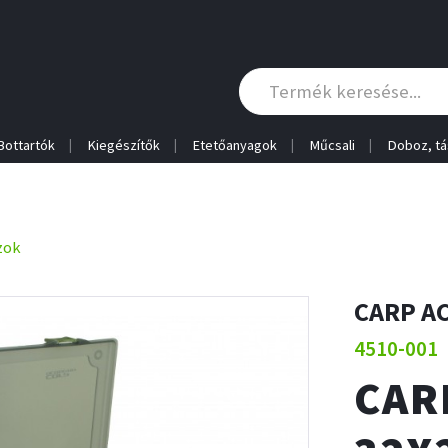
Bottartók
Kiegészítők
Etetőanyagok
Műcsali
Doboz, tá
zok
CARP A
4510-001
CAR