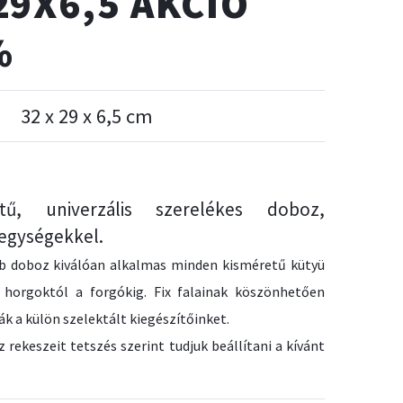
29X6,5 AKCIÓ
%
32 x 29 x 6,5 cm
tű, univerzális szerelékes doboz,
 egységekkel.
bb doboz kiválóan alkalmas minden kisméretű kütyü
a horgoktól a forgókig. Fix falainak köszönhetően
ák a külön szelektált kiegészítőinket.
 rekeszeit tetszés szerint tudjuk beállítani a kívánt