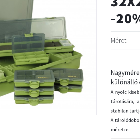
32X
-20
Méret
Nagymére
különálló
A nyolc kise
tárolására, 
stabilan tartj
A tárolódoboz
méretre.