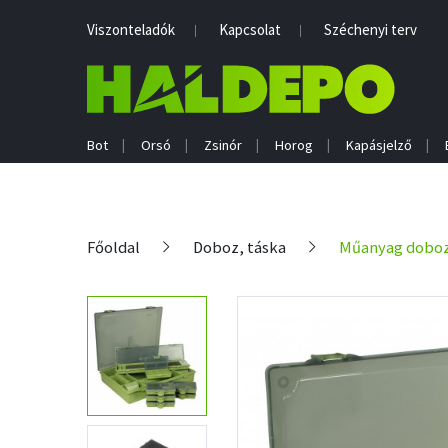
Viszonteladók
Kapcsolat
Széchenyi terv
Bot
Orsó
Zsinór
Horog
Kapásjelző
Főoldal
Doboz, táska
Műanyag dobo