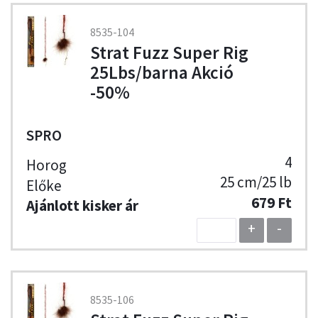
8535-104
Strat Fuzz Super Rig
25Lbs/barna Akció
-50%
SPRO
4
25 cm/25 lb
679 Ft
+
-
8535-106