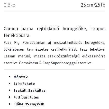
Előke
25 cm/25 lb
Camou barna rejtőzködő horogelőke, iszapos
fenéktipusra.
Fuzz Rig Forradalmian új moszatimitációs horogelőke,
tökéletesen természetes csalifelkinálást tesz lehetővé.
Lassan merülő, magas szakitószilárdságú előkezsinórra
szerelve. Gamakatsu G-Carp Super horoggal szerelve.
Méret: 2
Szín: Fekete
Szakáll: Szakállas
Fültípus: Füles
Előke: 25 cm/25 lb