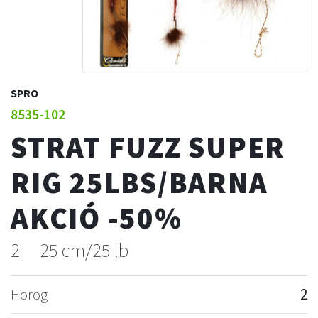
SPRO
8535-102
STRAT FUZZ SUPER
RIG 25LBS/BARNA
AKCIÓ -50%
2
25 cm/25 lb
Horog
2