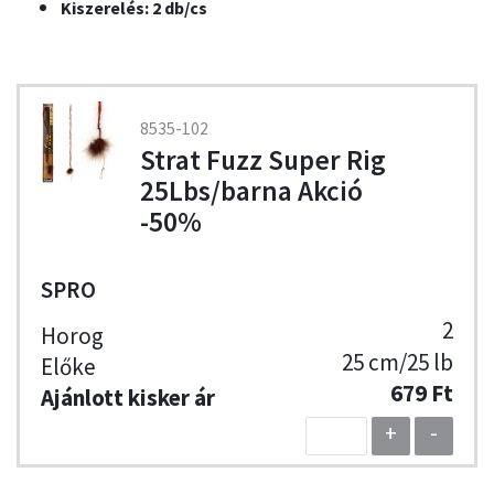
Kiszerelés: 2 db/cs
8535-102
Strat Fuzz Super Rig
25Lbs/barna Akció
-50%
SPRO
2
25 cm/25 lb
679 Ft
+
-