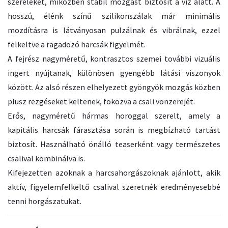
szereléket, miközben stabil mozgást biztosít a víz alatt. A
hosszú, élénk színű szilikonszálak már minimális
mozdításra is látványosan pulzálnak és vibrálnak, ezzel
felkeltve a ragadozó harcsák figyelmét.
A fejrész nagyméretű, kontrasztos szemei további vizuális
ingert nyújtanak, különösen gyengébb látási viszonyok
között. Az alsó részen elhelyezett gyöngyök mozgás közben
plusz rezgéseket keltenek, fokozva a csali vonzerejét.
Erős, nagyméretű hármas horoggal szerelt, amely a
kapitális harcsák fárasztása során is megbízható tartást
biztosít. Használható önálló teaserként vagy természetes
csalival kombinálva is.
Kifejezetten azoknak a harcsahorgászoknak ajánlott, akik
aktív, figyelemfelkeltő csalival szeretnék eredményesebbé
tenni horgászatukat.