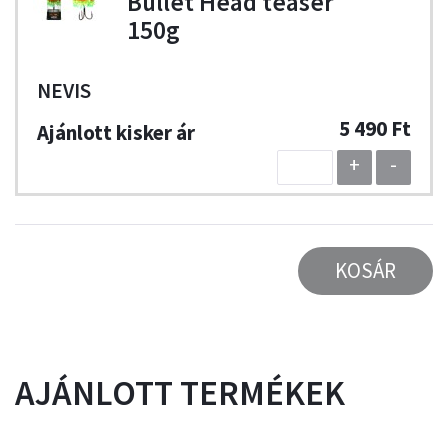
Bullet Head teaser
150g
NEVIS
5 490 Ft
+
-
KOSÁR
AJÁNLOTT TERMÉKEK