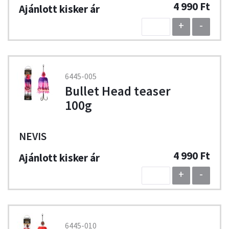
4 990 Ft
+
-
6445-005
Bullet Head teaser
100g
NEVIS
4 990 Ft
+
-
6445-010