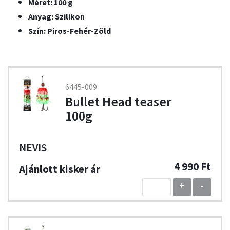
Méret: 100 g
Anyag: Szilikon
Szín: Piros-Fehér-Zöld
6445-009
Bullet Head teaser
100g
NEVIS
4 990 Ft
+
-