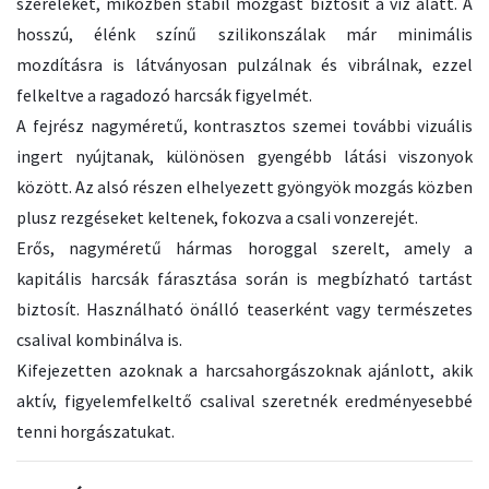
szereléket, miközben stabil mozgást biztosít a víz alatt. A
hosszú, élénk színű szilikonszálak már minimális
mozdításra is látványosan pulzálnak és vibrálnak, ezzel
felkeltve a ragadozó harcsák figyelmét.
A fejrész nagyméretű, kontrasztos szemei további vizuális
ingert nyújtanak, különösen gyengébb látási viszonyok
között. Az alsó részen elhelyezett gyöngyök mozgás közben
plusz rezgéseket keltenek, fokozva a csali vonzerejét.
Erős, nagyméretű hármas horoggal szerelt, amely a
kapitális harcsák fárasztása során is megbízható tartást
biztosít. Használható önálló teaserként vagy természetes
csalival kombinálva is.
Kifejezetten azoknak a harcsahorgászoknak ajánlott, akik
aktív, figyelemfelkeltő csalival szeretnék eredményesebbé
tenni horgászatukat.