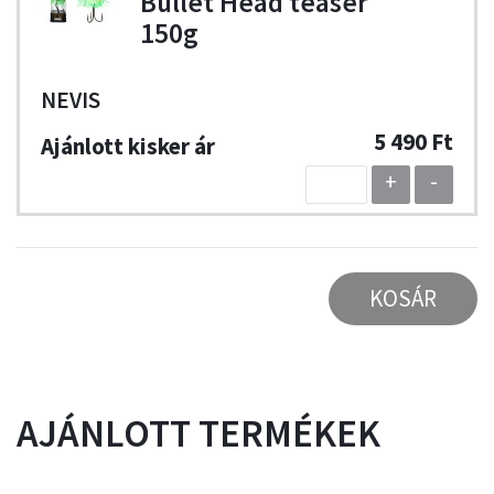
Bullet Head teaser
150g
NEVIS
5 490 Ft
+
-
KOSÁR
AJÁNLOTT TERMÉKEK