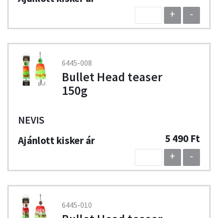
+
-
6445-008
Bullet Head teaser
150g
NEVIS
5 490 Ft
+
-
6445-010