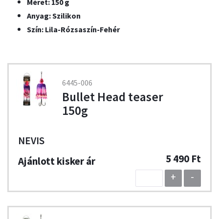
Méret: 150 g
Anyag: Szilikon
Szín: Lila-Rózsaszín-Fehér
6445-006
Bullet Head teaser
150g
NEVIS
5 490 Ft
+
-