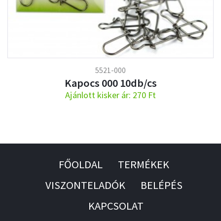
5521-000
Kapocs 000 10db/cs
Ajánlott kisker ár: 270 Ft
FŐOLDAL
TERMÉKEK
VISZONTELADÓK
BELÉPÉS
KAPCSOLAT