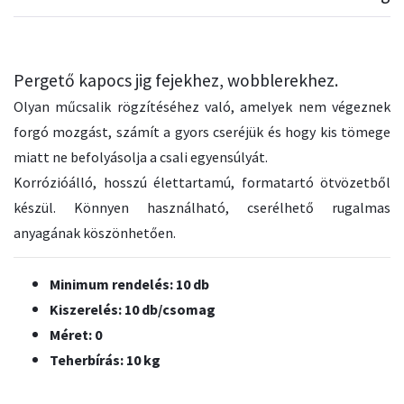
Pergető kapocs jig fejekhez, wobblerekhez.
Olyan műcsalik rögzítéséhez való, amelyek nem végeznek
forgó mozgást, számít a gyors cseréjük és hogy kis tömege
miatt ne befolyásolja a csali egyensúlyát.
Korrózióálló, hosszú élettartamú, formatartó ötvözetből
készül. Könnyen használható, cserélhető rugalmas
anyagának köszönhetően.
Minimum rendelés: 10 db
Kiszerelés: 10 db/csomag
Méret: 0
Teherbírás: 10 kg