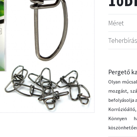
10D
Méret
Teherbírá
Pergető ka
Olyan műcsal
mozgást, szá
befolyásolja a
Korrózióálló,
Könnyen ha
köszönhetőe