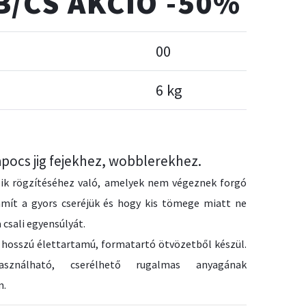
B/CS AKCIÓ -50%
00
s
6 kg
pocs jig fejekhez, wobblerekhez.
ik rögzítéséhez való, amelyek nem végeznek forgó
mít a gyors cseréjük és hogy kis tömege miatt ne
 csali egyensúlyát.
 hosszú élettartamú, formatartó ötvözetből készül.
sználható, cserélhető rugalmas anyagának
n.