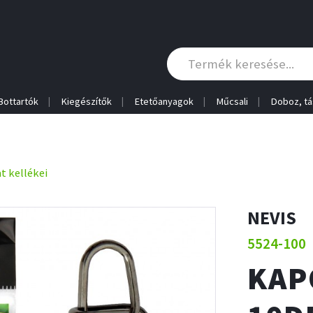
Bottartók
Kiegészítők
Etetőanyagok
Műcsali
Doboz, tá
t kellékei
NEVIS
5524-100
KAP