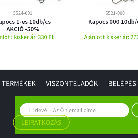
5524-001
5521-000
apocs 1-es 10db/cs
Kapocs 000 10db/
AKCIÓ -50%
nlott kisker ár: 330 Ft
Ajánlott kisker ár: 27
TERMÉKEK
VISZONTELADÓK
BELÉPÉS
LEIRATKOZÁS