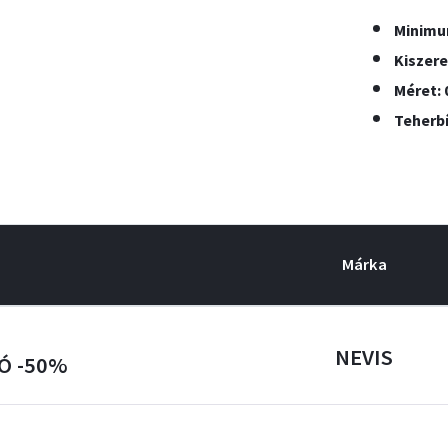
Minimum
Kiszere
Méret: 
Teherbí
Márka
NEVIS
IÓ -50%