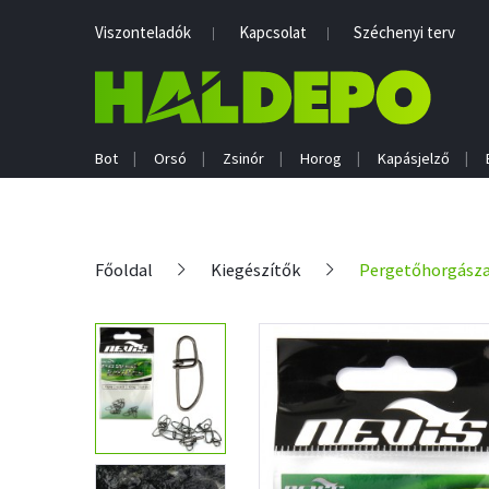
Viszonteladók
Kapcsolat
Széchenyi terv
Bot
Orsó
Zsinór
Horog
Kapásjelző
Főoldal
Kiegészítők
Pergetőhorgásza