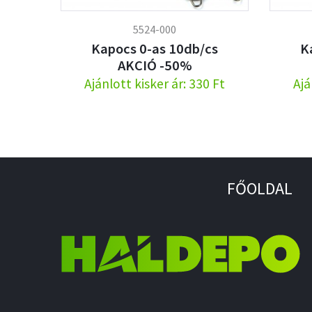
5524-000
Kapocs 0-as 10db/cs
K
AKCIÓ -50%
Ajánlott kisker ár: 330 Ft
Ajá
FŐOLDAL