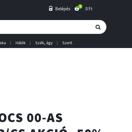
0
Belépés
0 Ft
ska
Hálók
Szék, ágy
Szett
OCS 00-AS