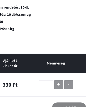
 rendelés: 10 db
lés: 10 db/csomag
00
rás: 6 kg
Ajánlott
Mennyiség
kisker ár
+
-
330 Ft