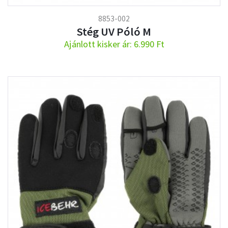
8853-002
Stég UV Póló M
Ajánlott kisker ár: 6.990 Ft