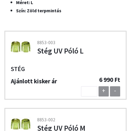
Méret: L
Szín: Zöld terpmintás
8853-003
Stég UV Póló L
STÉG
6 990 Ft
+
-
8853-002
Stég UV Póló M