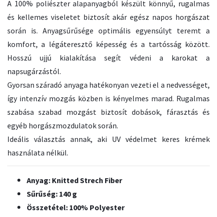
A 100% poliészter alapanyagból készült könnyű, rugalmas
és kellemes viseletet biztosít akár egész napos horgászat
során is. Anyagsűrűsége optimális egyensúlyt teremt a
komfort, a légáteresztő képesség és a tartósság között.
Hosszú ujjú kialakítása segít védeni a karokat a
napsugárzástól.
Gyorsan száradó anyaga hatékonyan vezeti el a nedvességet,
így intenzív mozgás közben is kényelmes marad. Rugalmas
szabása szabad mozgást biztosít dobások, fárasztás és
egyéb horgászmozdulatok során.
Ideális választás annak, aki UV védelmet keres krémek
használata nélkül.
Anyag: Knitted Strech Fiber
Sűrűség: 140 g
Összetétel: 100% Polyester