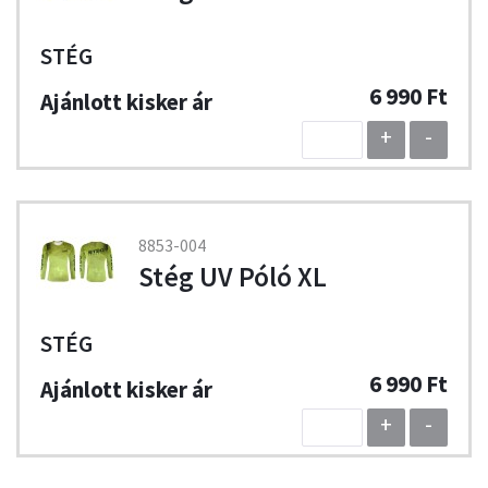
STÉG
6 990 Ft
+
-
8853-004
Stég UV Póló XL
STÉG
6 990 Ft
+
-