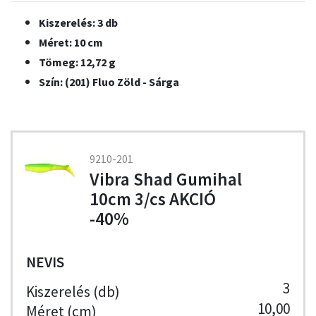
Kiszerelés: 3 db
Méret: 10 cm
Tömeg: 12,72 g
Szín: (201) Fluo Zöld - Sárga
9210-201
Vibra Shad Gumihal
10cm 3/cs AKCIÓ
-40%
NEVIS
3
10,00