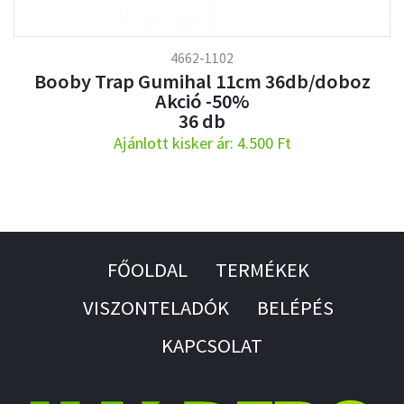
4662-1102
Booby Trap Gumihal 11cm 36db/doboz
Akció -50%
36 db
Ajánlott kisker ár: 4.500 Ft
FŐOLDAL
TERMÉKEK
VISZONTELADÓK
BELÉPÉS
KAPCSOLAT