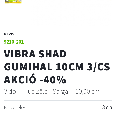
NEVIS
9210-201
VIBRA SHAD
GUMIHAL 10CM 3/CS
AKCIÓ -40%
3 db
Fluo Zöld - Sárga
10,00 cm
Kiszerelés
3 db