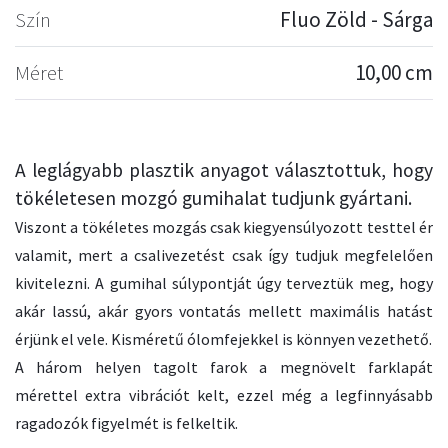
Szín
Fluo Zöld - Sárga
Méret
10,00 cm
A leglágyabb plasztik anyagot választottuk, hogy
tökéletesen mozgó gumihalat tudjunk gyártani.
Viszont a tökéletes mozgás csak kiegyensúlyozott testtel ér
valamit, mert a csalivezetést csak így tudjuk megfelelően
kivitelezni. A gumihal súlypontját úgy terveztük meg, hogy
akár lassú, akár gyors vontatás mellett maximális hatást
érjünk el vele. Kisméretű ólomfejekkel is könnyen vezethető.
A három helyen tagolt farok a megnövelt farklapát
mérettel extra vibrációt kelt, ezzel még a legfinnyásabb
ragadozók figyelmét is felkeltik.