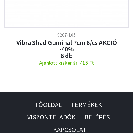
9207-105
Vibra Shad Gumihal 7cm 6/cs AKCIÓ
-40%
6 db
Ajánlott kisker ár: 415 Ft
FŐOLDAL
TERMÉKEK
VISZONTELADÓK
BELÉPÉS
KAPCSOLAT