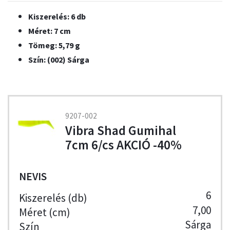
Kiszerelés: 6 db
Méret: 7 cm
Tömeg: 5,79 g
Szín: (002) Sárga
9207-002
Vibra Shad Gumihal
7cm 6/cs AKCIÓ -40%
NEVIS
6
7,00
Sárga