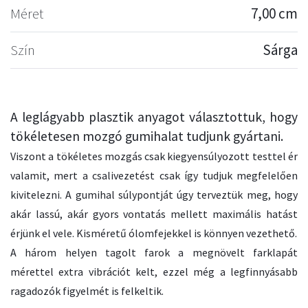
Méret
7,00 cm
Szín
Sárga
A leglágyabb plasztik anyagot választottuk, hogy
tökéletesen mozgó gumihalat tudjunk gyártani.
Viszont a tökéletes mozgás csak kiegyensúlyozott testtel ér
valamit, mert a csalivezetést csak így tudjuk megfelelően
kivitelezni. A gumihal súlypontját úgy terveztük meg, hogy
akár lassú, akár gyors vontatás mellett maximális hatást
érjünk el vele. Kisméretű ólomfejekkel is könnyen vezethető.
A három helyen tagolt farok a megnövelt farklapát
mérettel extra vibrációt kelt, ezzel még a legfinnyásabb
ragadozók figyelmét is felkeltik.