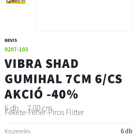
NEVIS
9207-103
VIBRA SHAD
GUMIHAL 7CM 6/CS
AKCIÓ -40%
6 db
7,00 cm
Fekete-Fehér-Piros Flitter
Kiszerelés
6 db