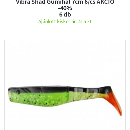
Vibra Shad Gumihal 7cm 6/cs AKCIÓ
-40%
6 db
Ajánlott kisker ár: 415 Ft