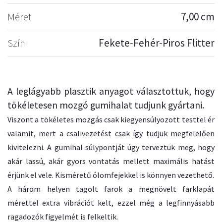
Méret
7,00 cm
Szín
Fekete-Fehér-Piros Flitter
A leglágyabb plasztik anyagot választottuk, hogy
tökéletesen mozgó gumihalat tudjunk gyártani.
Viszont a tökéletes mozgás csak kiegyensúlyozott testtel ér
valamit, mert a csalivezetést csak így tudjuk megfelelően
kivitelezni. A gumihal súlypontját úgy terveztük meg, hogy
akár lassú, akár gyors vontatás mellett maximális hatást
érjünk el vele. Kisméretű ólomfejekkel is könnyen vezethető.
A három helyen tagolt farok a megnövelt farklapát
mérettel extra vibrációt kelt, ezzel még a legfinnyásabb
ragadozók figyelmét is felkeltik.