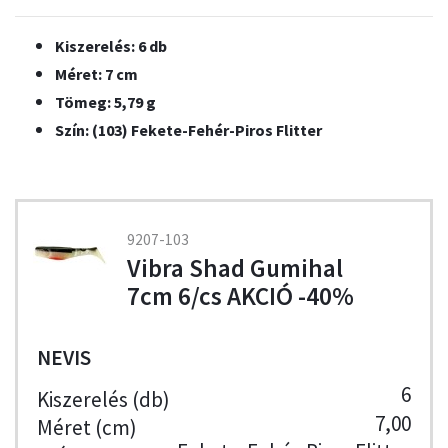
Kiszerelés: 6 db
Méret: 7 cm
Tömeg: 5,79 g
Szín: (103) Fekete-Fehér-Piros Flitter
9207-103
Vibra Shad Gumihal
7cm 6/cs AKCIÓ -40%
NEVIS
6
7,00