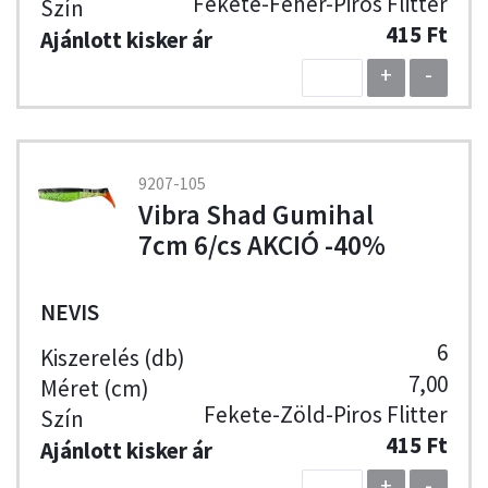
Fekete-Fehér-Piros Flitter
415 Ft
+
-
9207-105
Vibra Shad Gumihal
7cm 6/cs AKCIÓ -40%
NEVIS
6
7,00
Fekete-Zöld-Piros Flitter
415 Ft
+
-