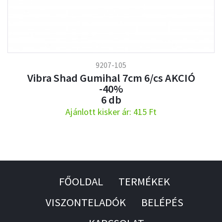
9207-105
Vibra Shad Gumihal 7cm 6/cs AKCIÓ
-40%
6 db
Ajánlott kisker ár: 415 Ft
FŐOLDAL
TERMÉKEK
VISZONTELADÓK
BELÉPÉS