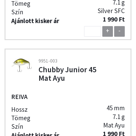
7.1 g
Silver SFC
1 990 Ft
+
-
9951-003
Chubby Junior 45
Mat Ayu
REIVA
45 mm
7.1 g
Mat Ayu
1 990 Ft