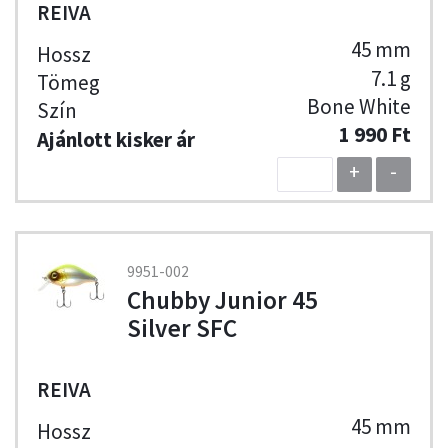
REIVA
45 mm
7.1 g
Bone White
1 990 Ft
+
-
9951-002
Chubby Junior 45
Silver SFC
REIVA
45 mm