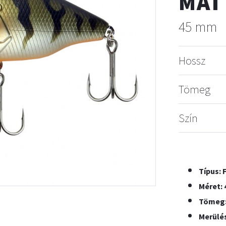
MAT
45 mm
Hossz
Tömeg
Szín
Típus: 
Méret:
Tömeg: 
Merülés