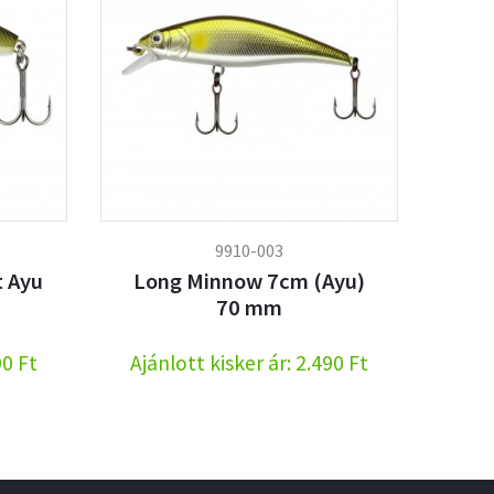
9910-003
t Ayu
Long Minnow 7cm (Ayu)
70 mm
90 Ft
Ajánlott kisker ár: 2.490 Ft