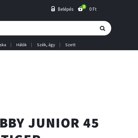
0
Belépés
0 Ft
ska
Hálók
Szék, ágy
Szett
BBY JUNIOR 45