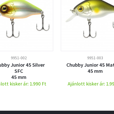
9951-002
9951-003
bby Junior 45 Silver
Chubby Junior 45 Ma
SFC
45 mm
45 mm
lott kisker ár: 1.990 Ft
Ajánlott kisker ár: 1.9