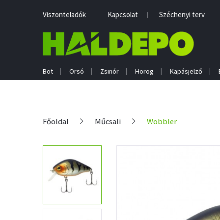
Viszonteladók
Kapcsolat
Széchenyi terv
Bot
Orsó
Zsinór
Horog
Kapásjelző
Főoldal
Műcsali
Wobbler