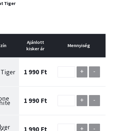
at Tiger
Ajánlott
zín
Mennyiség
kisker ár
+
-
 Tiger
1 990 Ft
one
+
-
1 990 Ft
hite
lver
+
-
1 990 Ft