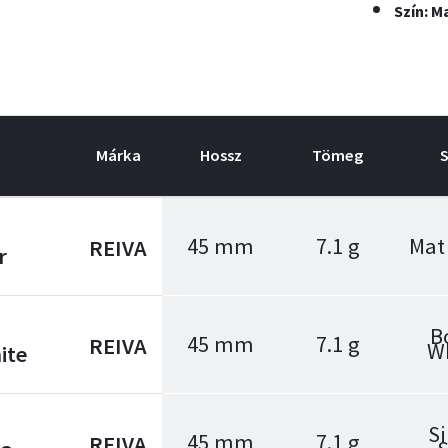
Szín: M
Márka
Hossz
Tömeg
S
45 mm
7.1 g
Mat
REIVA
r
B
45 mm
7.1 g
REIVA
W
ite
Si
45 mm
7.1 g
REIVA