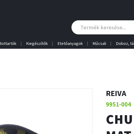
Bottartók
Kiegészítők
Etetőanyagok
Műcsali
Doboz, tá
REIVA
9951-004
CHU