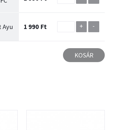
SFC
+
-
t Ayu
1 990 Ft
KOSÁR