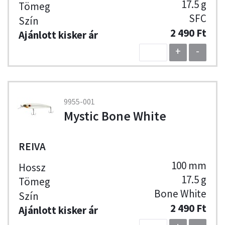
17.5 g
SFC
2 490 Ft
+
-
9955-001
Mystic Bone White
REIVA
100 mm
17.5 g
Bone White
2 490 Ft