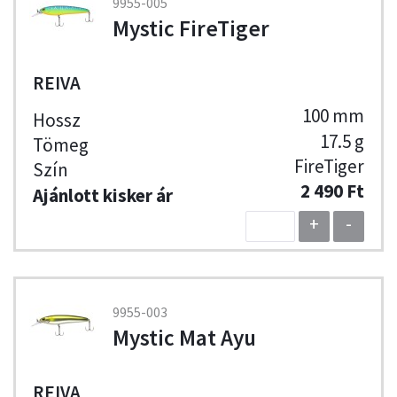
9955-005
Mystic FireTiger
REIVA
100 mm
17.5 g
FireTiger
2 490 Ft
+
-
9955-003
Mystic Mat Ayu
REIVA