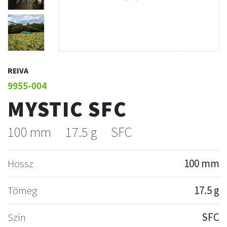
REIVA
9955-004
MYSTIC SFC
100 mm
17.5 g
SFC
Hossz
100 mm
Tömeg
17.5 g
Szín
SFC