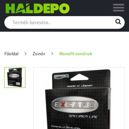
Főoldal
Zsinór
Monofil zsinórok