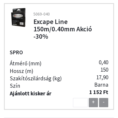
5069-040
Excape Line
150m/0.40mm Akció
-30%
SPRO
0,40
150
17,90
Barna
1 152 Ft
+
-