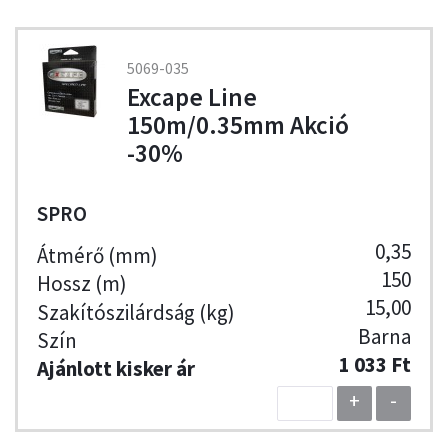
5069-035
Excape Line
150m/0.35mm Akció
-30%
SPRO
0,35
150
15,00
Barna
1 033 Ft
+
-