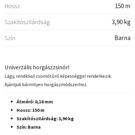
Hossz
150 m
Szakítószilárdság
3,90 kg
Szín
Barna
Univerzális horgászzsinór!
Lágy, rendkívül csomótűrő képességgel rendelkezik.
Ajánljuk bármilyen horgászmódszerhez.
Átmérő: 0,16 mm
Hossz: 150 m
Szakítószilárdság: 3,90 kg
Szín: Barna