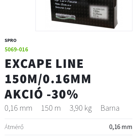
SPRO
5069-016
EXCAPE LINE
150M/0.16MM
AKCIÓ -30%
0,16 mm
150 m
3,90 kg
Barna
Átmérő
0,16 mm