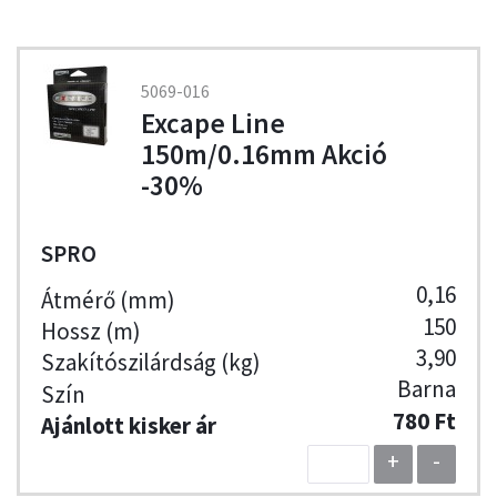
5069-016
Excape Line
150m/0.16mm Akció
-30%
SPRO
0,16
150
3,90
Barna
780 Ft
+
-