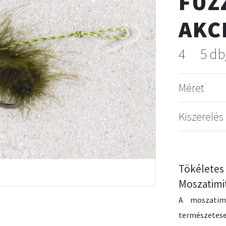
FUZ
AKC
4
5 db
Méret
Kiszerelés
Tökéle
Moszatimit
A moszatim
természetese