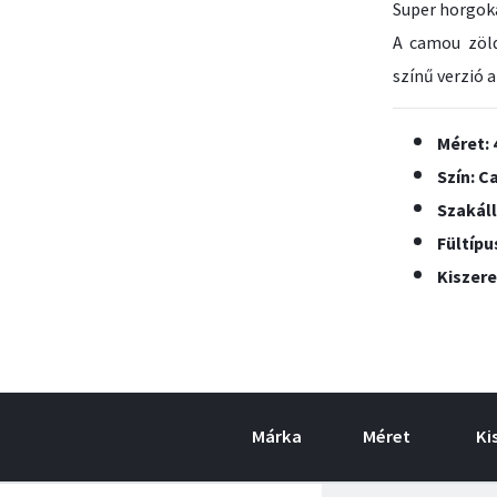
Super horgok
A camou zöl
színű verzió 
Méret: 
Szín: 
Szakáll
Fültípu
Kiszere
Márka
Méret
Ki