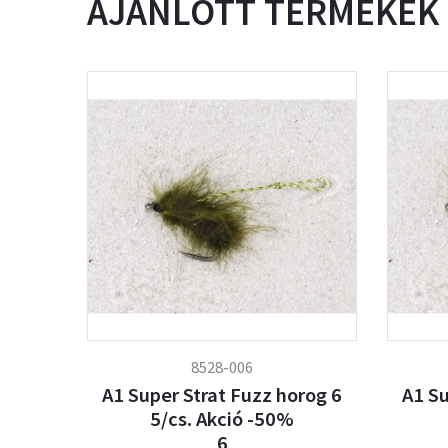
AJÁNLOTT TERMÉKEK
8528-006
A1 Super Strat Fuzz horog 6
A1 Su
5/cs. Akció -50%
6