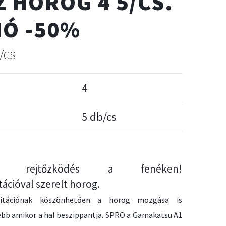
Z HOROG 4 5/CS.
IÓ -50%
/cs
4
5 db/cs
tes rejtőzködés a fenéken!
ációval szerelt horog.
itációnak köszönhetően a horog mozgása is
bb amikor a hal beszippantja. SPRO a Gamakatsu A1