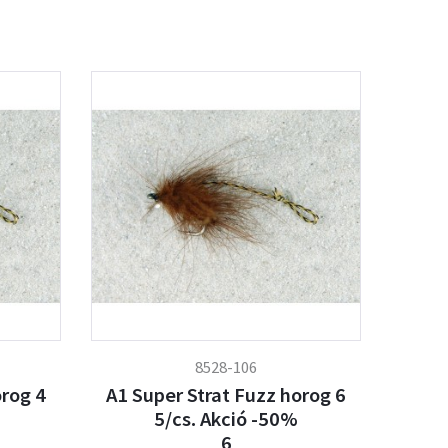
8528-106
orog 4
A1 Super Strat Fuzz horog 6
5/cs. Akció -50%
6