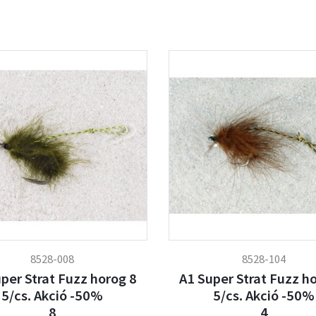
8528-008
8528-104
per Strat Fuzz horog 8
A1 Super Strat Fuzz h
5/cs. Akció -50%
5/cs. Akció -50%
8
4