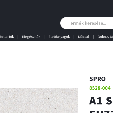
Bottartók
Kiegészítők
Etetőanyagok
Műcsali
Doboz, tá
SPRO
8528-004
A1 