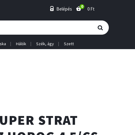
0
Belépés
0 Ft
ska
Hálók
Szék, ágy
Szett
SUPER STRAT