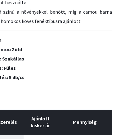
at használta.
d színű a növényekkel benőtt, míg a camou barna
a homokos köves fenéktípusra ajánlott.
4
Camou Zöld
: Szakállas
s: Füles
lés: 5 db/cs
Ajánlott
szerelés
Mennyiség
kisker ár