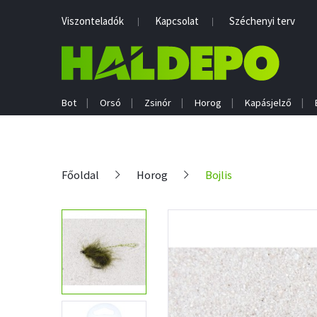
Viszonteladók
Kapcsolat
Széchenyi terv
Bot
Orsó
Zsinór
Horog
Kapásjelző
Főoldal
Horog
Bojlis