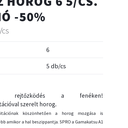
Z HOROG 6 5/CS.
IÓ -50%
/cs
6
5 db/cs
tes rejtőzködés a fenéken!
ációval szerelt horog.
itációnak köszönhetően a horog mozgása is
bb amikor a hal beszippantja. SPRO a Gamakatsu A1