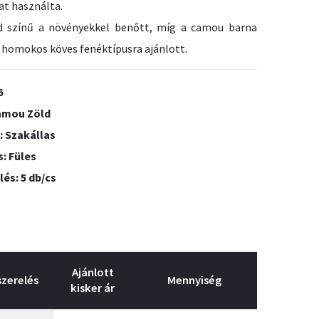
at használta.
d színű a növényekkel benőtt, míg a camou barna
a homokos köves fenéktípusra ajánlott.
6
Camou Zöld
: Szakállas
s: Füles
lés: 5 db/cs
Ajánlott
szerelés
Mennyiség
kisker ár