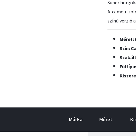
Super horgok
A camou zöl
színű verzió 
Méret: 
Szín: 
Szakáll
Fültípu
Kiszere
Márka
Méret
Ki