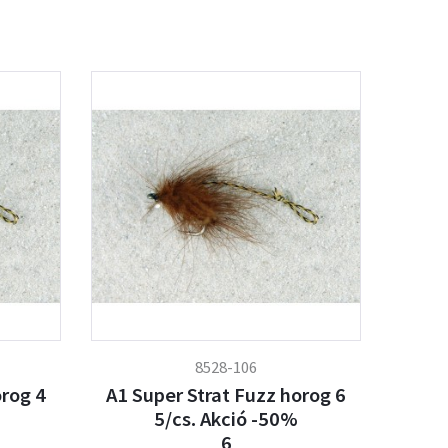
8528-106
orog 4
A1 Super Strat Fuzz horog 6
5/cs. Akció -50%
6