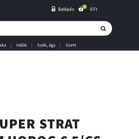
0
Belépés
0 Ft
ska
Hálók
Szék, ágy
Szett
SUPER STRAT