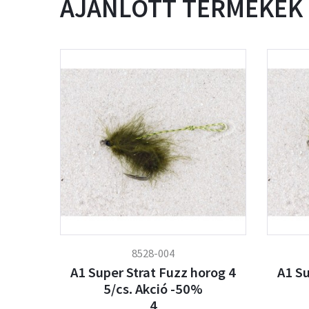
AJÁNLOTT TERMÉKEK
8528-004
A1 Super Strat Fuzz horog 4
A1 Su
5/cs. Akció -50%
4