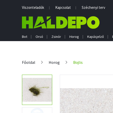
Viszonteladók
Kapcsolat
Széchenyi terv
Bot
Orsó
Zsinór
Horog
Kapásjelző
Főoldal
Horog
Bojlis