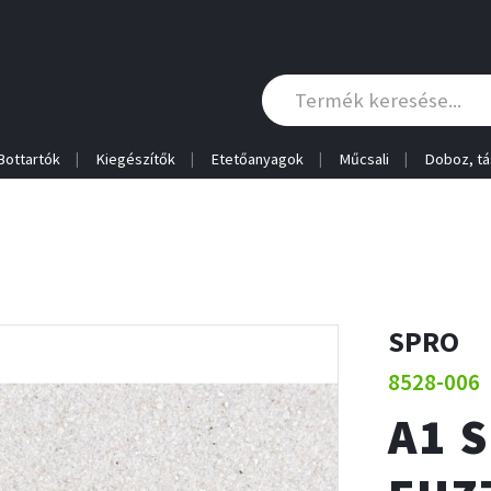
Bottartók
Kiegészítők
Etetőanyagok
Műcsali
Doboz, tá
SPRO
8528-006
A1 