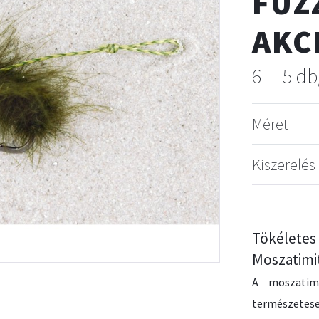
FUZ
AKC
6
5 db
Méret
Kiszerelés
Tökéle
Moszatimit
A moszatim
természetese