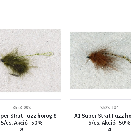
8528-008
8528-104
per Strat Fuzz horog 8
A1 Super Strat Fuzz h
5/cs. Akció -50%
5/cs. Akció -50%
8
4