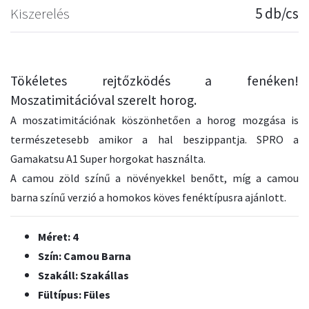
Kiszerelés
5 db/cs
Tökéletes rejtőzködés a fenéken!
Moszatimitációval szerelt horog.
A moszatimitációnak köszönhetően a horog mozgása is
természetesebb amikor a hal beszippantja. SPRO a
Gamakatsu A1 Super horgokat használta.
A camou zöld színű a növényekkel benőtt, míg a camou
barna színű verzió a homokos köves fenéktípusra ajánlott.
Méret: 4
Szín: Camou Barna
Szakáll: Szakállas
Fültípus: Füles