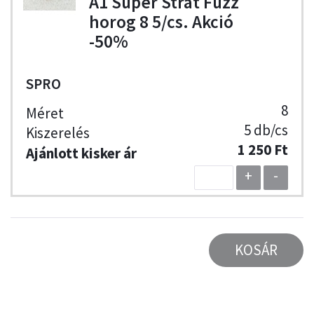
A1 Super Strat Fuzz
horog 8 5/cs. Akció
-50%
SPRO
8
5 db/cs
1 250 Ft
+
-
KOSÁR