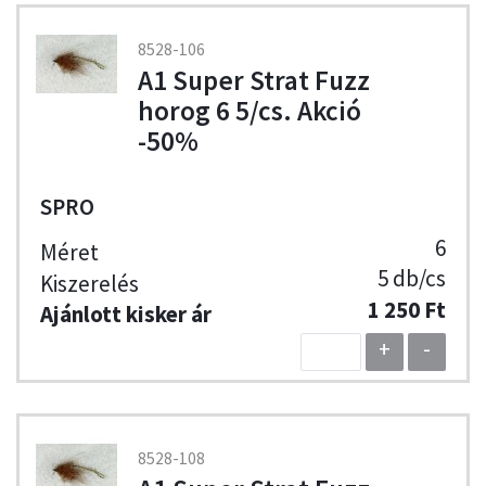
8528-106
A1 Super Strat Fuzz
horog 6 5/cs. Akció
-50%
SPRO
6
5 db/cs
1 250 Ft
+
-
8528-108