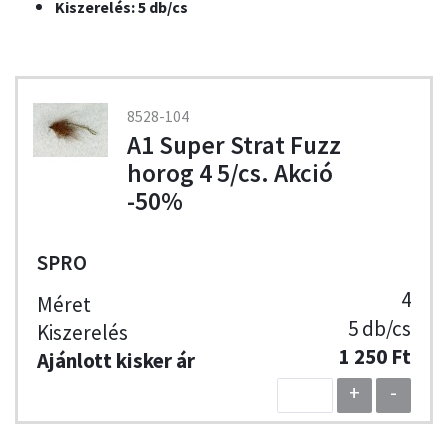
Kiszerelés: 5 db/cs
8528-104
A1 Super Strat Fuzz
horog 4 5/cs. Akció
-50%
SPRO
4
5 db/cs
1 250 Ft
+
-