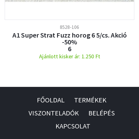
8528-106
A1 Super Strat Fuzz horog 6 5/cs. Akció
-50%
6
Ajánlott kisker ár: 1.250 Ft
FŐOLDAL
TERMÉKEK
VISZONTELADÓK
BELÉPÉS
KAPCSOLAT