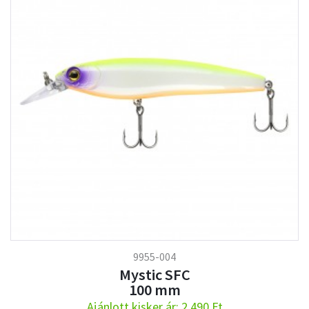
9955-004
Mystic SFC
100 mm
Ajánlott kisker ár: 2.490 Ft