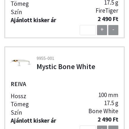
17.5 g
FireTiger
2 490 Ft
+
-
9955-001
Mystic Bone White
REIVA
100 mm
17.5 g
Bone White
2 490 Ft